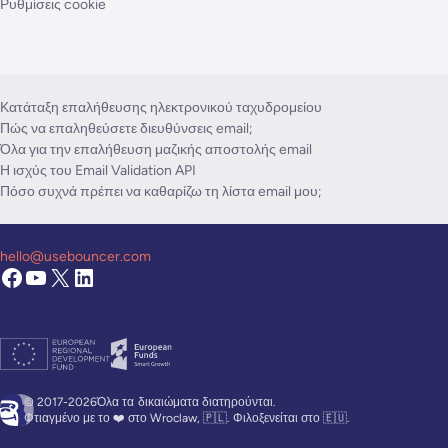
Ρυθμίσεις cookie
Κατάταξη επαλήθευσης ηλεκτρονικού ταχυδρομείου
Πώς να επαληθεύσετε διευθύνσεις email;
Όλα για την επαλήθευση μαζικής αποστολής email
Η ισχύς του Email Validation API
Πόσο συχνά πρέπει να καθαρίζω τη λίστα email μου;
hello@usebouncer.com
© 2017-2026Όλα τα
δικαιώματα διατηρούνται.
Φτιαγμένο με το ❤️ στο Wroclaw, 🇵🇱. Φιλοξενείται στο 🇪🇺.