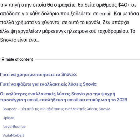
την πηγή στην οποία θα στραφείτε, θα δείτε αριθμούς $40+ σε
απόδοση για κάθε δολάριο που ξοδεύεται σε email. Και με τόσα
πολλά χρήματα να χύνονται σε αυτό το κανάλι, δεν υπάρχει
έλλειψη εργαλείων μάρκετινγκ ηλεκτρονικού ταχυδρομείου. Το
Snov.io είναι ένα…
Table of content
Γιατί να χρησιμοποιήσετε το Snov.io;
Γιατί να ψάξετε για εναλλακτικές λύσεις Snovio;
Οι καλύτερες εναλλακτικές λύσεις Snovio για την ψυχρή
προσέγγιση email, επαλήθευση email και επικύρωση το 2023
Bouncer – μία από τις πιο αξιόπιστες εναλλακτικές λύσεις Snovio
Uplead
NeverBounce
VoilaNorbert