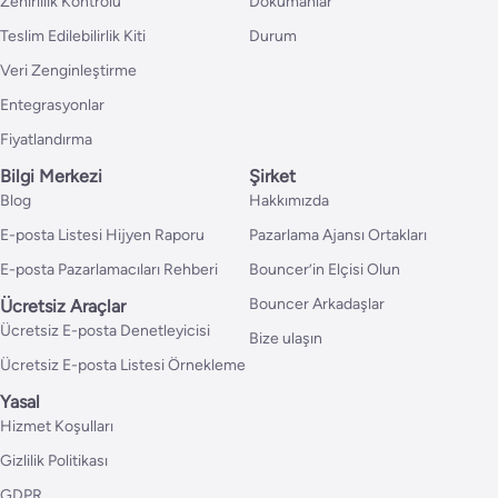
Zehirlilik Kontrolü
Dokümanlar
Teslim Edilebilirlik Kiti
Durum
Veri Zenginleştirme
Entegrasyonlar
Fiyatlandırma
Bilgi Merkezi
Şirket
Blog
Hakkımızda
E-posta Listesi Hijyen Raporu
Pazarlama Ajansı Ortakları
E-posta Pazarlamacıları Rehberi
Bouncer’in Elçisi Olun
Bouncer Arkadaşlar
Ücretsiz Araçlar
Ücretsiz E-posta Denetleyicisi
Bize ulaşın
Ücretsiz E-posta Listesi Örnekleme
Yasal
Hizmet Koşulları
Gizlilik Politikası
GDPR