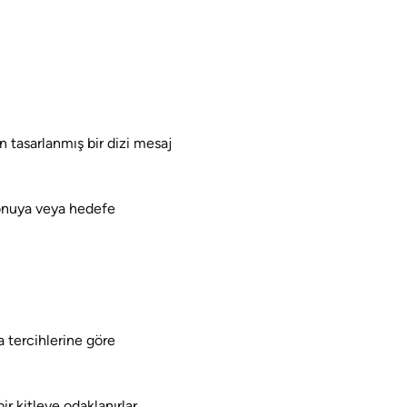
 tasarlanmış bir dizi mesaj
 konuya veya hedefe
a tercihlerine göre
ir kitleye odaklanırlar.