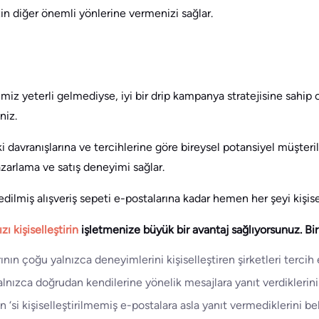
zin diğer önemli yönlerine vermenizi sağlar.
miz yeterli gelmediyse, iyi bir drip kampanya stratejisine sahip
niz.
davranışlarına ve tercihlerine göre bireysel potansiyel müşteril
pazarlama ve satış deneyimi sağlar.
dilmiş alışveriş sepeti e-postalarına kadar hemen her şeyi kişisell
zı kişiselleştirin
işletmenize büyük bir avantaj sağlıyorsunuz. Bir
rının çoğu yalnızca deneyimlerini kişiselleştiren şirketleri tercih 
alnızca doğrudan kendilerine yönelik mesajlara yanıt verdiklerini
n ‘si kişiselleştirilmemiş e-postalara asla yanıt vermediklerini bel