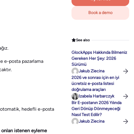
Book a demo
See also
ğız.
GlockApps Hakkında Bilmeniz
Gereken Her Şey: 2026
size e-posta pazarlama
Sürümü
aktır.
Jakub Ziecina
2026 ve sonrası için en iyi
ücretsiz e-posta listesi
doğrulama araçları
Izabela Harbarczyk
Bir E-postanın 2026 Yılında
 otomatik, hedefli e-posta
Geri Dönüp Dönmeyeceği
Nasıl Test Edilir?
Jakub Ziecina
la onları istenen eyleme