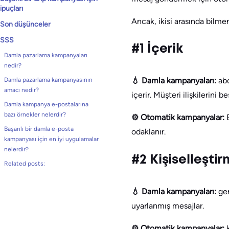
ipuçları
Ancak, ikisi arasında bilmen
Son düşünceler
SSS
#1 İçerik
Damla pazarlama kampanyaları
nedir?
💧 Damla kampanyaları:
ab
Damla pazarlama kampanyasının
amacı nedir?
içerir. Müşteri ilişkilerini
Damla kampanya e-postalarına
bazı örnekler nelerdir?
⚙️ Otomatik kampanyalar:
Başarılı bir damla e-posta
odaklanır.
kampanyası için en iyi uygulamalar
nelerdir?
#2 Kişiselleşti
Related posts:
💧 Damla kampanyaları:
gen
uyarlanmış mesajlar.
⚙️ Otomatik kampanyalar: