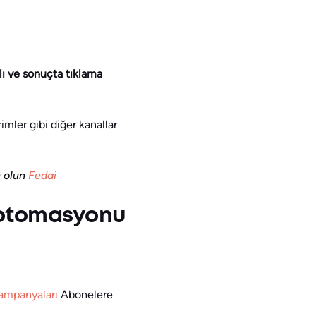
lı ve sonuçta tıklama
imler gibi diğer kanallar
n olun
Fedai
 otomasyonu
kampanyaları
Abonelere