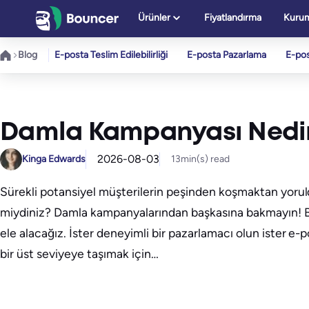
İçeriğe
Ürünler
Fiyatlandırma
Kurum
geç
Blog
E-posta Teslim Edilebilirliği
E-posta Pazarlama
E-po
Damla Kampanyası Nedir?
2026-08-03
Kinga Edwards
13
min(s) read
Sürekli potansiyel müşterilerin peşinden koşmaktan yoruld
miydiniz? Damla kampanyalarından başkasına bakmayın! Bu
ele alacağız. İster deneyimli bir pazarlamacı olun ister e-p
bir üst seviyeye taşımak için…