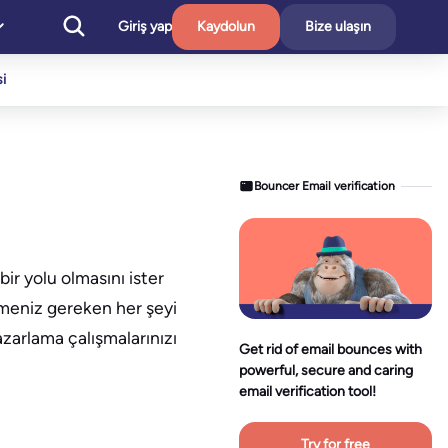
Giriş yap
Kaydolun
Bize ulaşın
i
Bouncer Email verification
r yolu olmasını ister
lmeniz gereken her şeyi
azarlama çalışmalarınızı
Get rid of email bounces with
powerful, secure and caring
email verification tool!
Try for free