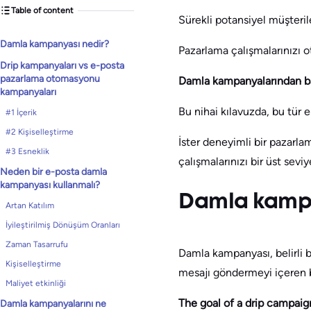
Table of content
Sürekli potansiyel müşter
Damla kampanyası nedir?
Pazarlama çalışmalarınızı o
Drip kampanyaları vs e-posta
pazarlama otomasyonu
Damla kampanyalarından b
kampanyaları
Bu nihai kılavuzda, bu tür 
#1 İçerik
#2 Kişiselleştirme
İster deneyimli bir pazarla
#3 Esneklik
çalışmalarınızı bir üst sevi
Neden bir e-posta damla
kampanyası kullanmalı?
Damla kampa
Artan Katılım
İyileştirilmiş Dönüşüm Oranları
Zaman Tasarrufu
Damla kampanyası, belirli b
Kişiselleştirme
mesajı göndermeyi içeren bi
Maliyet etkinliği
The goal of a drip campaign
Damla kampanyalarını ne