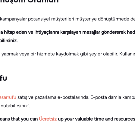
Dönüşüm Oranları
r kampanyalar potansiyel müşterileri müşteriye dönüştürmede de e
na hitap eden ve ihtiyaçlarını karşılayan mesajlar göndererek hed
lirsiniz.
i yapmak veya bir hizmete kaydolmak gibi şeyler olabilir. Kullanı
fu
asarrufu
satış ve pazarlama e-postalarında. E-posta damla kampa
nutabilirsiniz”.
eans that you can
Ücretsiz
up your valuable time and resources