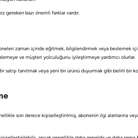
iz gereken bazı önemli farklar vardır.
oneleri zaman içinde eğitmek, bilgilendirmek veya beslemek için
 beslemeye ve müşteri yolculuğunu iyileştirmeye yardımcı olurlar.
Bir satışı tanıtmak veya yeni bir ürünü duyurmak gibi belirli bir
rme
ellikle son derece kişiselleştirilmiş, abonenin ilgi alanlarına vey
kişiselleştirilebilir, ancak genellikle daha geneldir ve daha geniş b