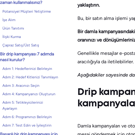
zaman kullanmalısınız?
yaklaştırın.
Potansiyel Müşteri Yetiştirme
Bu, bir satın alma işlemi y
İşe Alım
Ürün Tanıtımı
Bir damla kampanyasındaki h
İlişki Kurma
oranınızı ve dönüşümlerinizi
Çapraz Satış/Üst Satış
Genellikle mesajlar e-posta 
Bir drip kampanyası 7 adımda
nasıl kurulur?
aracılığıyla da iletilebilirler.
Adım 1: Hedeflerinizi Belirleyin
Aşağıdakiler sayesinde da
Adım 2: Hedef Kitlenizi Tanımlayın
Adım 3: Aracınızı Seçin
Drip kampan
Adım 4: Kampanyanızı Oluşturun
kampanyala
Adım 5: Tetikleyicilerinizi
Ayarlayın
Adım 6: Programınızı Belirleyin
Damla kampanyaları ve oto
Adım 7: Test Edin ve İyileştirin
mesaj göndermek için oto
Başarılı bir drip kampanyası için