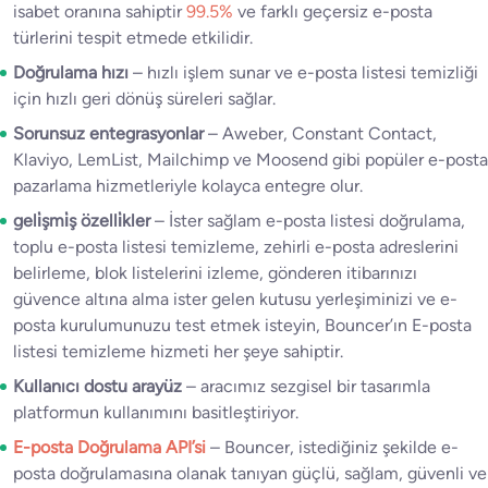
isabet oranına sahiptir
99.5%
ve farklı geçersiz e-posta
türlerini tespit etmede etkilidir.
Doğrulama hızı
– hızlı işlem sunar ve e-posta listesi temizliği
için hızlı geri dönüş süreleri sağlar.
Sorunsuz entegrasyonlar
– Aweber, Constant Contact,
Klaviyo, LemList, Mailchimp ve Moosend gibi popüler e-posta
pazarlama hizmetleriyle kolayca entegre olur.
geli̇şmi̇ş özelli̇kler
– İster sağlam e-posta listesi doğrulama,
toplu e-posta listesi temizleme, zehirli e-posta adreslerini
belirleme, blok listelerini izleme, gönderen itibarınızı
güvence altına alma ister gelen kutusu yerleşiminizi ve e-
posta kurulumunuzu test etmek isteyin, Bouncer’ın E-posta
listesi temizleme hizmeti her şeye sahiptir.
Kullanıcı dostu arayüz
– aracımız sezgisel bir tasarımla
platformun kullanımını basitleştiriyor.
E-posta Doğrulama API’si
– Bouncer, istediğiniz şekilde e-
posta doğrulamasına olanak tanıyan güçlü, sağlam, güvenli ve