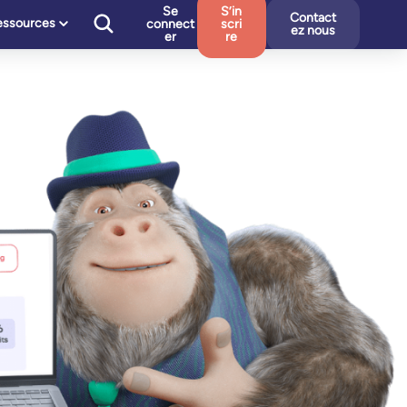
Se
S’in
Contact
essources
connect
scri
ez nous
er
re