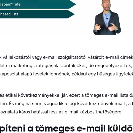
állalkozástól vagy e-mail szolgáltatótól vásárolt e-mail címek
elmi marketingstratégiának szánták őket, de engedélyezettek, 
kapcsolat alapú levelek lennének, például egy hűséges ügyfele
s etikai következményekkel jár, ezért a tömeges e-mail lista ö
en. És még ha nem is aggódik a jogi következmények miatt, a
asználata káros hatással lesz az e-mail kézbesíthetőségére.
építeni a tömeges e-mail küldő 