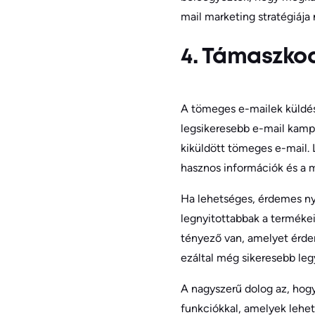
mail marketing stratégiája
4. Támaszko
A tömeges e-mailek küldés
legsikeresebb e-mail kampá
kiküldött tömeges e-mail. 
hasznos információk és a m
Ha lehetséges, érdemes nyo
legnyitottabbak a termékei
tényező van, amelyet érd
ezáltal még sikeresebb l
A nagyszerű dolog az, hog
funkciókkal, amelyek lehet