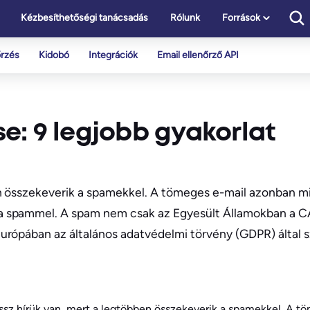
Kézbesíthetőségi tanácsadás
Rólunk
Források
őrzés
Kidobó
Integrációk
Email ellenőrző API
e: 9 legjobb gyakorlat
en összekeverik a spamekkel. A tömeges e-mail azonban 
 a spammel. A spam nem csak az Egyesült Államokban a
urópában az általános adatvédelmi törvény (GDPR) által 
sz hírük van, mert a legtöbben összekeverik a spamekkel. A t