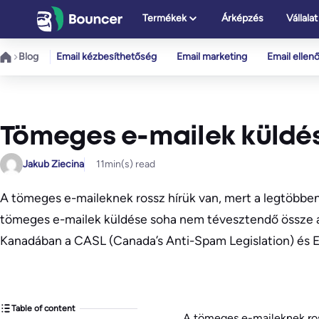
Ugrás
Termékek
Árképzés
Vállalat
a
tartalomhoz
Blog
Email kézbesíthetőség
Email marketing
Email ellen
Tömeges e-mailek küldés
Jakub Ziecina
11
min(s) read
A tömeges e-maileknek rossz hírük van, mert a legtöbb
tömeges e-mailek küldése soha nem tévesztendő össze
Kanadában a CASL (Canada’s Anti-Spam Legislation) és E
Table of content
A tömeges e-maileknek ros