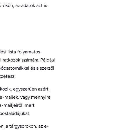
űrőkön, az adatok azt is
si lista folyamatos
liratkozók számára. Például
eócsatornákkal és a szerzői
zzétesz.
tkozik, egyszerűen azért,
 e-mailek, vagy mennyire
-mailjeiről, mert
postaládájukat.
n, a tárgysorokon, az e-