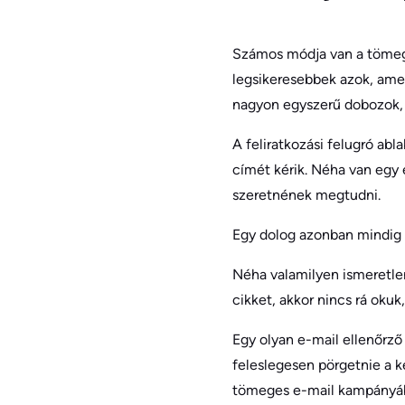
Számos módja van a tömeges
legsikeresebbek azok, amel
nagyon egyszerű dobozok, a
A feliratkozási felugró abl
címét kérik. Néha van egy e
szeretnének megtudni.
Egy dolog azonban mindig a
Néha valamilyen ismeretle
cikket, akkor nincs rá okuk
Egy olyan e-mail ellenőrző
feleslegesen pörgetnie a k
tömeges e-mail kampányába