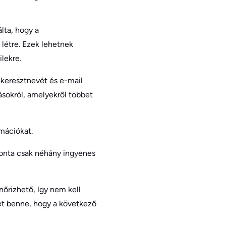
lta, hogy a
 létre. Ezek lehetnek
lekre.
ő keresztnevét és e-mail
tásokról, amelyekről többet
mációkat.
vonta csak néhány ingyenes
nőrizhető, így nem kell
het benne, hogy a következő