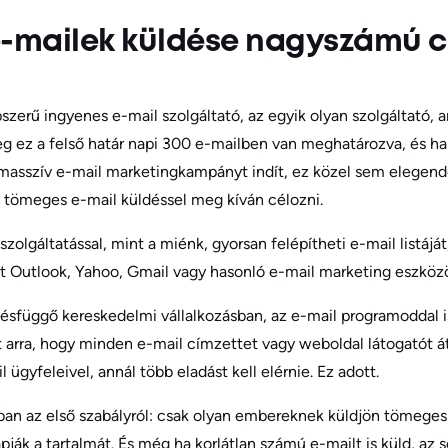
e-mailek küldése nagyszámú 
zerű ingyenes e-mail szolgáltató, az egyik olyan szolgáltató, a
eg ez a felső határ napi 300 e-mailben van meghatározva, és h
masszív e-mail marketingkampányt indít, ez közel sem elegendő
 tömeges e-mail küldéssel meg kíván célozni.
zolgáltatással, mint a miénk, gyorsan felépítheti e-mail listáját
ft Outlook, Yahoo, Gmail vagy hasonló e-mail marketing eszköz
ésfüggő kereskedelmi vállalkozásban, az e-mail programoddal i
arra, hogy minden e-mail címzettet vagy weboldal látogatót át
 ügyfeleivel, annál több eladást kell elérnie. Ez adott.
n az első szabályról: csak olyan embereknek küldjön tömeges 
ák a tartalmát. És még ha korlátlan számú e-mailt is küld, az s