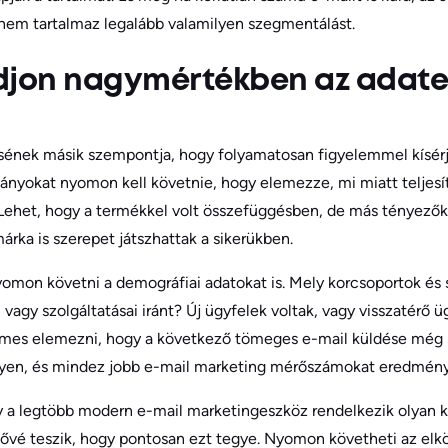
 nem tartalmaz legalább valamilyen szegmentálást.
djon nagymértékben az adat
ének másik szempontja, hogy folyamatosan figyelemmel kísér
nyokat nyomon kell követnie, hogy elemezze, mi miatt teljesít
Lehet, hogy a termékkel volt összefüggésben, de más tényezők,
árka is szerepet játszhattak a sikerükben.
mon követni a demográfiai adatokat is. Mely korcsoportok és s
 vagy szolgáltatásai iránt? Új ügyfelek voltak, vagy visszatérő
emes elemezni, hogy a következő tömeges e-mail küldése még 
egyen, és mindez jobb e-mail marketing mérőszámokat eredmén
y a legtöbb modern e-mail marketingeszköz rendelkezik olyan 
ővé teszik, hogy pontosan ezt tegye. Nyomon követheti az elkö