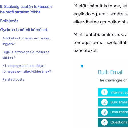
Mielőtt bármit is tenne, l
9. Szükség esetén fektessen
be profi tartalomírókba
egyik dolog, amit ismételte
Befejezés
elkezdhetne gondolkodni a
Gyakran ismételt kérdések
Mint fentebb említettük, 
Küldhetek tömeges e-maileket
tömeges e-mail szolgáltatá
ingyen?
üzeneteket.
Legális-e tömeges e-maileket
küldeni?
Mi a legegyszerűbb módja a
tömeges e-mailek küldésének?
Related posts: