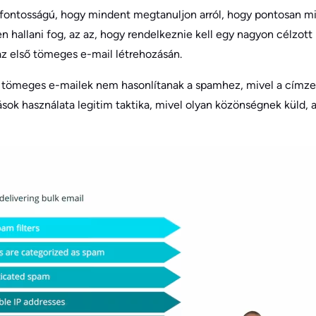
étfontosságú, hogy mindent megtanuljon arról, hogy pontosan mi
n hallani fog, az az, hogy rendelkeznie kell egy nagyon célzott l
z első tömeges e-mail létrehozásán.
a tömeges e-mailek nem hasonlítanak a spamhez, mivel a címzet
sok használata legitim taktika, mivel olyan közönségnek küld,