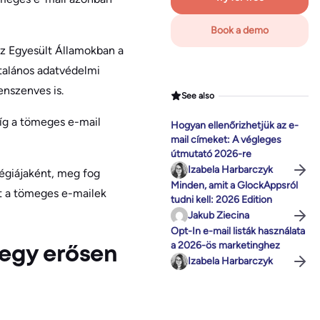
Book a demo
z Egyesült Államokban a
talános adatvédelmi
enszenves is.
See also
míg a tömeges e-mail
Hogyan ellenőrizhetjük az e-
mail címeket: A végleges
útmutató 2026-re
Izabela Harbarczyk
égiájaként, meg fog
Minden, amit a GlockAppsról
et a tömeges e-mailek
tudni kell: 2026 Edition
Jakub Ziecina
Opt-In e-mail listák használata
a 2026-ös marketinghez
 egy erősen
Izabela Harbarczyk