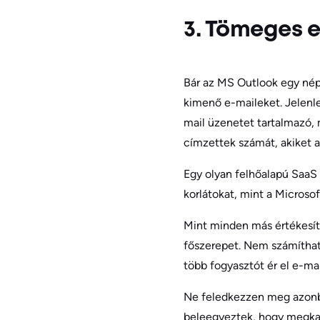
3. Tömeges 
Bár az MS Outlook egy néps
kimenő e-maileket. Jelenl
mail üzenetet tartalmazó, 
címzettek számát, akiket a
Egy olyan felhőalapú SaaS s
korlátokat, mint a Microso
Mint minden más értékesít
főszerepet. Nem számíthat 
több fogyasztót ér el e-mail
Ne feledkezzen meg azonba
beleegyeztek, hogy megkapj