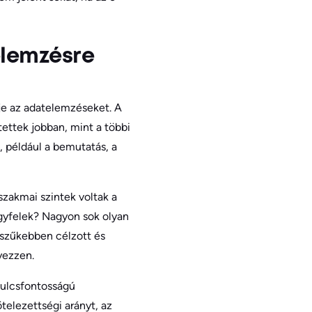
elemzésre
je az adatelemzéseket. A
ettek jobban, mint a többi
 például a bemutatás, a
zakmai szintek voltak a
 ügyfelek? Nagyon sok olyan
szűkebben célzott és
yezzen.
kulcsfontosságú
telezettségi arányt, az