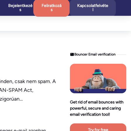
Bejelentkezé
Feliratkozá
Kapcsolatfelvéte
s
s
l
Bouncer Email verification
minden, csak nem spam. A
 CAN-SPAM Act,
szigorúan…
Get rid of email bounces with
powerful, secure and caring
email verification tool!
Try for free
ömeges e-mail azonban