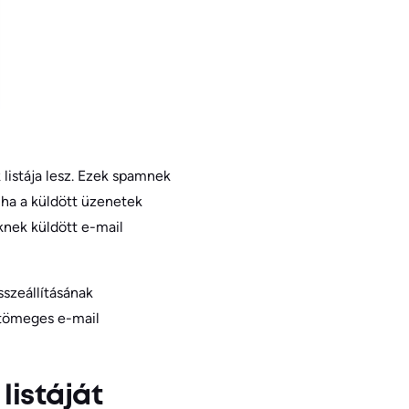
 listája lesz. Ezek spamnek
ha a küldött üzenetek
knek küldött e-mail
sszeállításának
 tömeges e-mail
listáját