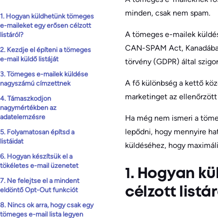
minden, csak nem spam.
1. Hogyan küldhetünk tömeges
e-maileket egy erősen célzott
A tömeges e-mailek küldé
listáról?
CAN-SPAM Act, Kanadában 
2. Kezdje el építeni a tömeges
e-mail küldő listáját
törvény (GDPR) által szigo
3. Tömeges e-mailek küldése
A fő különbség a kettő kö
nagyszámú címzettnek
marketinget az ellenőrzött 
4. Támaszkodjon
nagymértékben az
adatelemzésre
Ha még nem ismeri a tömeg
lepődni, hogy mennyire ha
5. Folyamatosan építsd a
listáidat
küldéséhez, hogy maximáli
6. Hogyan készítsük el a
tökéletes e-mail üzenetet
1. Hogyan k
7. Ne felejtse el a mindent
célzott listá
eldöntő Opt-Out funkciót
8. Nincs ok arra, hogy csak egy
tömeges e-mail lista legyen