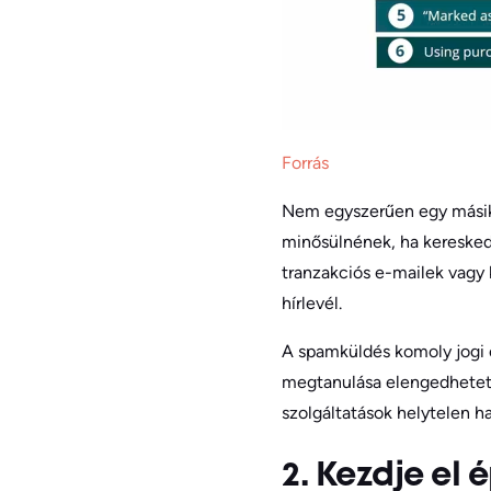
Forrás
Nem egyszerűen egy másik v
minősülnének, ha keresked
tranzakciós e-mailek vagy 
hírlevél.
A spamküldés komoly jogi é
megtanulása elengedhetetl
szolgáltatások helytelen h
2. Kezdje el 