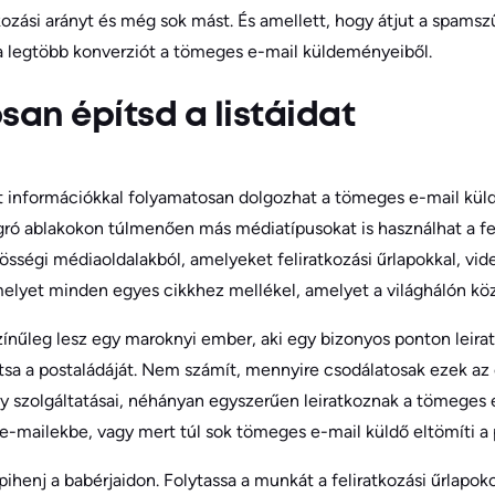
atkozási arányt és még sok mást. És amellett, hogy átjut a spamsz
l a legtöbb konverziót a tömeges e-mail küldeményeiből.
san építsd a listáidat
 információkkal folyamatosan dolgozhat a tömeges e-mail küldé
gró ablakokon túlmenően más médiatípusokat is használhat a fe
özösségi médiaoldalakból, amelyeket feliratkozási űrlapokkal, vid
melyet minden egyes cikkhez mellékel, amelyet a világhálón kö
színűleg lesz egy maroknyi ember, aki egy bizonyos ponton leira
tsa a postaládáját. Nem számít, mennyire csodálatosak ezek az
 szolgáltatásai, néhányan egyszerűen leiratkoznak a tömeges e
 e-mailekbe, vagy mert túl sok tömeges e-mail küldő eltömíti a 
ihenj a babérjaidon. Folytassa a munkát a feliratkozási űrlapoko