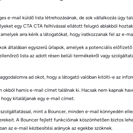
 e-mail küldő lista létrehozásának, de sok vállalkozás úgy talá
yeket egy CTA CTA felhívással ellátott felugró ablakból hoztak
melyek arra kérik a látogatókat, hogy iratkozzanak fel az e-mai
akok általában egyszerű űrlapok, amelyek a potenciális előfizet
llenőrző lista az adott résen belüli termékekről vagy szolgálta
ggodalomra ad okot, hogy a látogató valóban kitölti-e az infor
n okból hamis e-mail címet találnak ki. Hacsak nem kapnak ha
, hogy kitaláljanak egy e-mail címet.
 szolgáltatással, mint a Bouncer, minden e-mail könnyedén elle
erekeit. A Bouncer fejlett funkcióinak köszönhetően biztos le
n az e-mail kézbesítési arányok az egekbe szöknek.