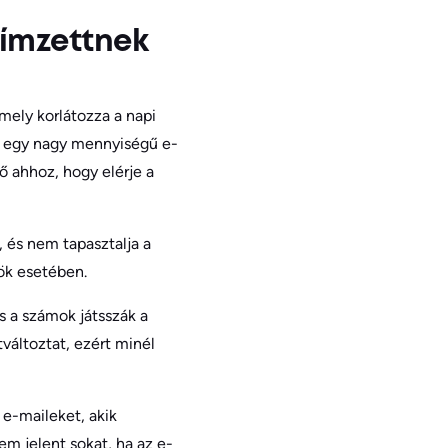
címzettnek
mely korlátozza a napi
a egy nagy mennyiségű e-
 ahhoz, hogy elérje a
, és nem tapasztalja a
ök esetében.
s a számok játsszák a
változtat, ezért minél
e-maileket, akik
em jelent sokat, ha az e-