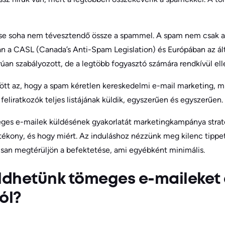
se soha nem tévesztendő össze a spammel. A spam nem csak a
a CASL (Canada’s Anti-Spam Legislation) és Európában az ál
rúan szabályozott, de a legtöbb fogyasztó számára rendkívül ell
zött az, hogy a spam kéretlen kereskedelmi e-mail marketing, 
feliratkozók teljes listájának küldik, egyszerűen és egyszerűen.
es e-mailek küldésének gyakorlatát marketingkampánya strat
tékony, és hogy miért. Az induláshoz nézzünk meg kilenc tipp
san megtérüljön a befektetése, ami egyébként minimális.
üldhetünk tömeges e-maileket
ról?