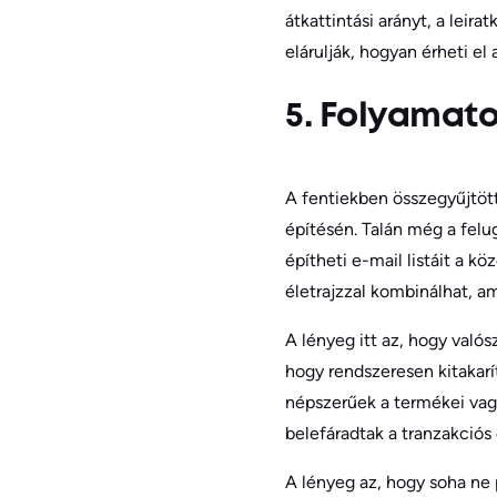
átkattintási arányt, a leir
elárulják, hogyan érheti e
5. Folyamato
A fentiekben összegyűjtött
építésén. Talán még a felu
építheti e-mail listáit a k
életrajzzal kombinálhat, a
A lényeg itt az, hogy való
hogy rendszeresen kitakarí
népszerűek a termékei vagy
belefáradtak a tranzakciós
A lényeg az, hogy soha ne p