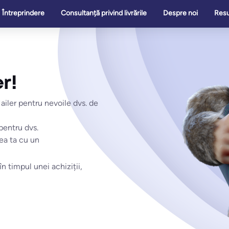
Întreprindere
Consultanță privind livrările
Despre noi
Res
r!
ailer pentru nevoile dvs. de
pentru dvs.
ea ta cu un
n timpul unei achiziții,