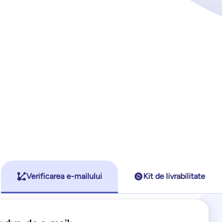
Verificarea e-mailului
Kit de livrabilitate
Cele mai populare
Cele mai populare
Pro
Standard