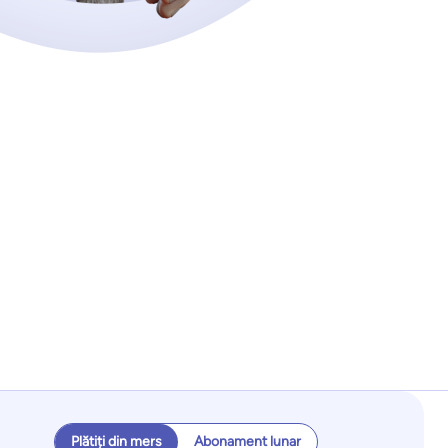
Întreprinderi
Plătiți din mers
Abonament lunar