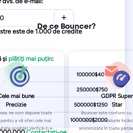
 dvs. de e-mail:
$/lună
$125/lună
250
 de
e-mailuri de testare
2.500 de
e-mailuri de 
ri / domenii monitorizate
De ce Bouncer?
50
IP-uri / domenii mon
astre este de 1.000 de credite
Începeți gratuit
Începeți gratuit
 și
plătiți mai puțin
:
lanul Standard:
Obțineți cu planul Pro:
lasare în Inbox
100000$400
Teste de plasare în Inbox
ru listele de blocare IP și
Teste pentru listele de bloc
250000$750
domenii
 și DKIM
Cele mai bune
GDPR Super
Teste SPF și DKIM
MARK
Precizie
Star
500000$1250
Test DMARC
Assassin
nea, ne vom depune toate
Bouncer este conform cu
Test SpamAssassin
1000000$2000
e pentru a vă oferi cele mai
design. E-mailurile încăr
ltate posibile! Verifică-ți e-
anonimizate în toate părțile
1.000.000
Contactați-ne