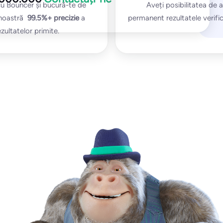
 cu Bouncer și bucură-te de
Aveți posibilitatea de 
noastră
99.5%+
precizie
a
permanent rezultatele verifică
ezultatelor primite.