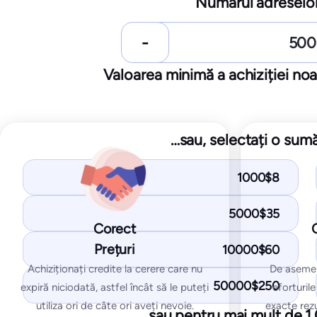
Numărul adreselor
$/lună
25
1.000
250 de
e-mailuri de test
25
IP-u
10
IP-uri / domenii monitorizate
Valoarea minimă a achiziției no
Începeți gratuit
…sau, selectați o sumă
Obțineți cu p
Obțineți cu planul Starter:
Teste de p
Teste de plasare în Inbox
1000$8
Teste pent
Teste pentru listele de blocare IP și
domenii
5000$35
domenii
Teste SPF
Corect
Teste SPF și DKIM
Testul D
Prețuri
10000$60
Testul DMARK
Test Spam
Achiziționați credite la cerere care nu
De aseme
Test SpamAssassin
50000$250
expiră niciodată, astfel încât să le puteți
eforturil
utiliza ori de câte ori aveți nevoie.
exacte rezu
…sau pentru mai mult de 