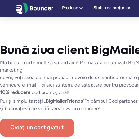
Sari
Produse
Stabilirea prețurilor
la
conținut
Bună ziua client BigMaile
Mă bucur foarte mult să vă văd aici! Pe măsură ce utilizați BigM
marketing
nevoi, veți avea cel mai probabil nevoie de un verificator mare 
verificare e-mail – și aici suntem, de așteptare pentru provocar
10% reducere
cod promoțional!
Pur și simplu tastați „
BigMailerFriends
” în câmpul Cod partener î
și bucurați-vă de verificarea dvs. cu reducere!
Creați un cont gratuit