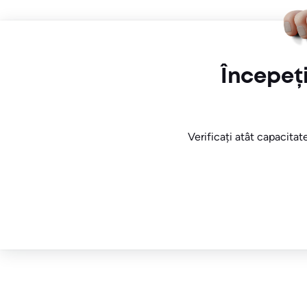
Începeț
Verificați atât capacitate