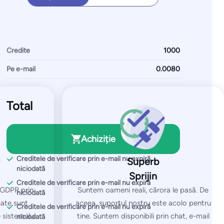
Personalizate
testare
e-mailuri de testare
nelimitate
itorizate
∞ IP-uri / domenii monitorizate
Credite
Pe e-mail
Începeți gratuit
Total
Totul de la Pro plus:
Configurație multi-organizațională
Achiziție
are IP și
Acorduri personalizate
Creditele de verificare prin e-mail nu expiră
Superb
Manager de cont dedicat
niciodată
Sprijin
Creditele de verificare prin e-mail nu expiră
 GDPR prin
Suntem oameni reali, cărora le pasă. De
niciodată
cate sunt
aceea, suportul nostru este acolo pentru
Creditele de verificare prin e-mail nu expiră
 sistemului.
tine. Suntem disponibili prin chat, e-mail
niciodată