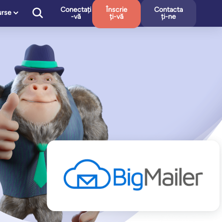
Conectați
Înscrie
Contacta
urse
-vă
ți-vă
ți-ne