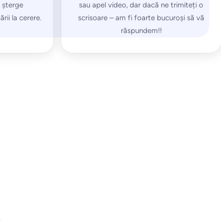
a șterge
sau apel video, dar dacă ne trimiteți o
rii la cerere.
scrisoare – am fi foarte bucuroși să vă
răspundem!!