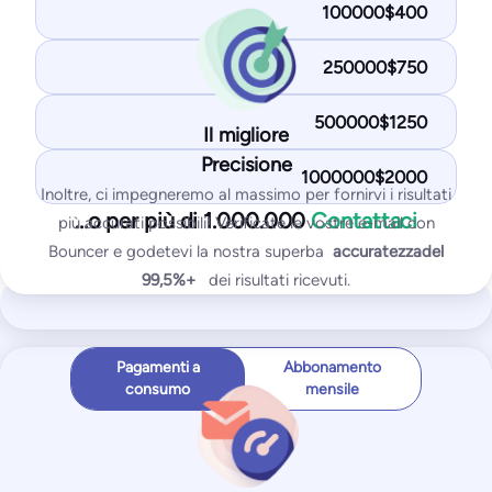
$125/mese
100000$400
1.000
email di prova
25
IP/domini monitorati
250000$750
Iniziare gratuitamente
500000$1250
Il migliore
Precisione
1000000$2000
Inoltre, ci impegneremo al massimo per fornirvi i risultati
Si ottiene con il piano Standard:
…o per più di 1.000.000
Contattaci
più accurati possibili! Verificate le vostre e-mail con
Test di posizionamento della posta in arrivo
Bouncer e godetevi la nostra superba
accuratezza
del
Test delle liste di blocco di IP e domini
99,5%+
dei risultati ricevuti.
Test SPF e DKIM
Test DMARK
Test di SpamAssassin
Pagamenti a
Abbonamento
consumo
mensile
I più popolari
Pro