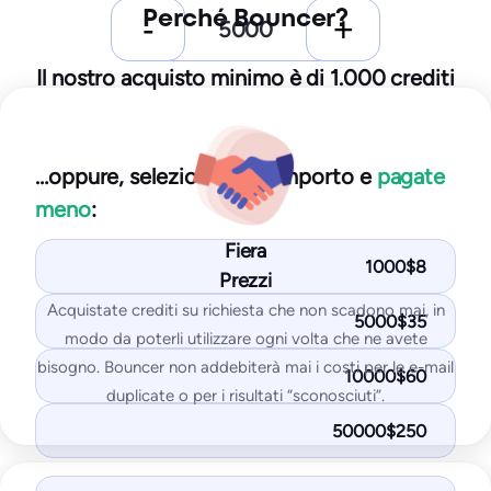
Perché Bouncer?
250
email di prova
10
IP/domini monitorati
Il nostro acquisto minimo è di 1.000 crediti
Iniziare gratuitamente
…oppure, selezionate un importo e
pagate
Si ottiene con il piano Starter:
meno
:
Test di posizionamento della posta in arrivo
Fiera
Test delle liste di blocco di IP e domini
1000$8
Prezzi
Test SPF e DKIM
Acquistate crediti su richiesta che non scadono mai, in
5000$35
Test DMARK
modo da poterli utilizzare ogni volta che ne avete
Test di SpamAssassin
bisogno. Bouncer non addebiterà mai i costi per le e-mail
10000$60
duplicate o per i risultati “sconosciuti”.
I più popolari
50000$250
Standard