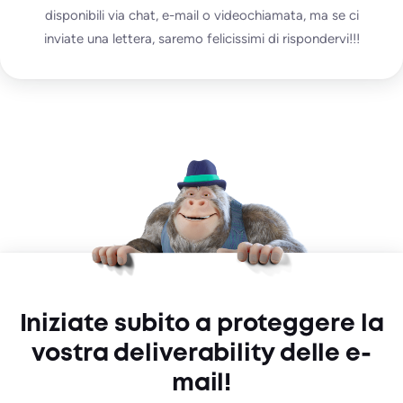
Personalizzato
disponibili via chat, e-mail o videochiamata, ma se ci
inviate una lettera, saremo felicissimi di rispondervi!!!
e-mail di prova
illimitate
∞ IP / domini monitorati
Iniziare gratuitamente
Tutto da Pro plus:
Assetto multiorganizzativo
Accordi personalizzati
Account Manager dedicato
Iniziate subito a proteggere la
vostra deliverability delle e-
mail!