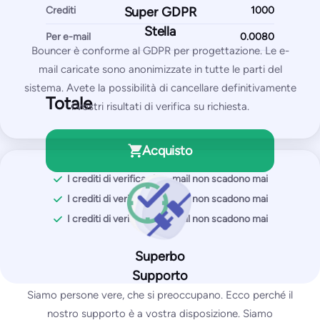
$250/mese
Crediti
Super GDPR
2.500
e-mail di prova
Stella
Per e-mail
50
IP/domini monitorati
Bouncer è conforme al GDPR per progettazione. Le e-
mail caricate sono anonimizzate in tutte le parti del
sistema. Avete la possibilità di cancellare definitivamente
Iniziare gratuitamente
Totale
i vostri risultati di verifica su richiesta.
Si ottiene con il piano Pro:
Acquisto
Test di posizionamento della posta in arrivo
I crediti di verifica via e-mail non scadono mai
Test delle liste di blocco di IP e domini
I crediti di verifica via e-mail non scadono mai
Test SPF e DKIM
I crediti di verifica via e-mail non scadono mai
Test DMARC
Test di SpamAssassin
Superbo
Supporto
Siamo persone vere, che si preoccupano. Ecco perché il
L’impresa
nostro supporto è a vostra disposizione. Siamo