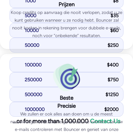
1000
$
8
Prijzen
IP & domain blocklist tests
Koop credits op aanvraag die nooit verlopen, zodat u ze
SPF and DKIM tests
5000
$
35
kunt gebruiken wanneer u ze nodig hebt. Bouncer zal
DMARK test
nooit kosten in rekening brengen voor dubbele e-mails,
10000
$
60
SpamAssassin test
noch voor “onbekende” resultaten.
50000
$
250
Most Popular
Standard
100000
$
400
125
$
/month
250000
$
750
1,000
test emails
25
IPs / domains monitored
500000
$
1250
Beste
Start for free
Precisie
1000000
$
2000
We zullen er ook alles aan doen om u de meest
…or for more than 1.000.000
Contact Us
nauwkeurige resultaten te geven die we kunnen! Laat uw
You get with Standard plan:
e-mails controleren met Bouncer en geniet van onze