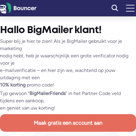
Ga
naar
de
Hallo BigMailer klant!
inhoud
Super blij je hier te zien! Als je BigMailer gebruikt voor je
marketing
nodig hebt, heb je waarschijnlijk een grote verificator nodig
voor je
e-mailverificatie – en hier zijn we, wachtend op jouw
uitdaging met een
10% korting
promo code!
Typ gewoon “
BigMailerFriends
” in het Partner Code veld
tijdens een aankoop,
en geniet van uw korting!
Maak gratis een account aan