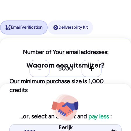
Email Verification
Deliverability Kit
Starter
Number of Your email addresses:
25
$
/month
Waarom een uitsmijter?
250
test emails
10
IPs / domains monitored
Our minimum purchase size is 1,000
credits
Start for free
…or, select an amount and
pay less
:
You get with Starter plan:
Eerlijk
Inbox placement tests