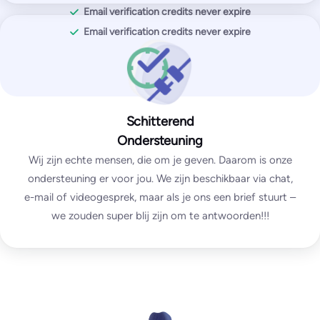
You get with Pro plan:
Email verification credits never expire
Inbox placement tests
Email verification credits never expire
IP & domain blocklist tests
SPF and DKIM tests
DMARC test
SpamAssassin test
Schitterend
Ondersteuning
Enterprise
Wij zijn echte mensen, die om je geven. Daarom is onze
ondersteuning er voor jou. We zijn beschikbaar via chat,
Custom
e-mail of videogesprek, maar als je ons een brief stuurt –
we zouden super blij zijn om te antwoorden!!!
unlimited
test emails
∞
IPs / domains monitored
Start for free