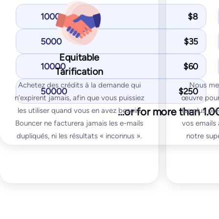
You get with Starter plan:
You get with
1000
$
8
Inbox placement tests
Inbox pla
IP & domain blocklist tests
IP & domai
5000
$
35
SPF and DKIM tests
SPF and D
Equitable
DMARK test
10000
$
60
DMARK te
Tarification
SpamAssassin test
SpamAssas
Achetez des crédits à la demande qui
Nous met
50000
$
250
n’expirent jamais, afin que vous puissiez
œuvre pour 
…or for more than 1.
les utiliser quand vous en avez besoin.
les plus pré
Bouncer ne facturera jamais les e-mails
vos emails 
dupliqués, ni les résultats « inconnus ».
notre su