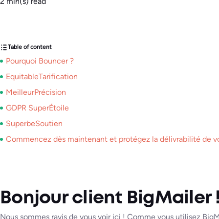
2
min(s) read
Table of content
Pourquoi Bouncer ?
EquitableTarification
MeilleurPrécision
GDPR SuperÉtoile
SuperbeSoutien
Commencez dès maintenant et protégez la délivrabilité de vo
Bonjour client BigMailer 
Nous sommes ravis de vous voir ici ! Comme vous utilisez BigM