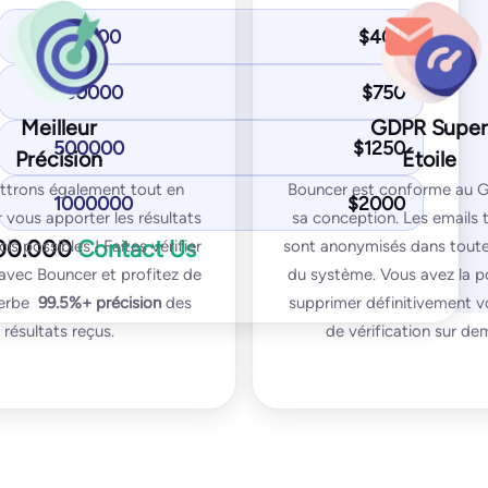
 Standard plan:
You get with Pro plan:
100000
$
400
cement tests
Inbox placement tests
n blocklist tests
250000
$
750
IP & domain blocklist tests
KIM tests
Meilleur
GDPR Super
SPF and DKIM tests
500000
$
1250
st
Précision
Étoile
DMARC test
sin test
trons également tout en
Bouncer est conforme au 
SpamAssassin test
1000000
$
2000
vous apporter les résultats
sa conception. Les emails 
000.000
Contact Us
cis possibles ! Faites vérifier
sont anonymisés dans toutes
avec Bouncer et profitez de
du système. Vous avez la po
perbe
99.5%+
précision
des
supprimer définitivement v
résultats reçus.
de vérification sur d