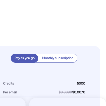
Enterprise
Pay as you go
Monthly subscription
Custom
h
unlimited
test emails
s
∞
IPs / domains monitored
itored
Credits
Per email
$0.0080
Start for free