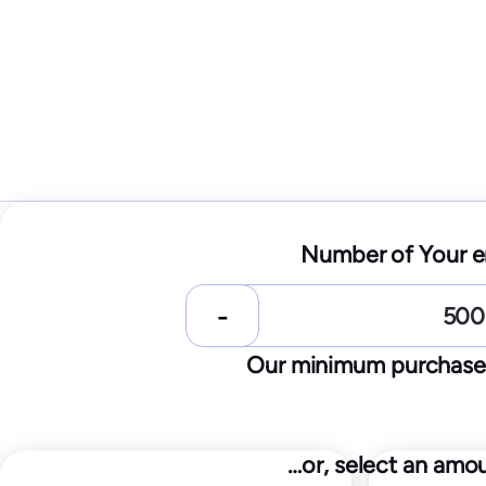
Starter
Number of Your e
25
$
/month
250
test emails
10
IPs / domains monitored
Our minimum purchase s
25
IP
Start for free
…or, select an amo