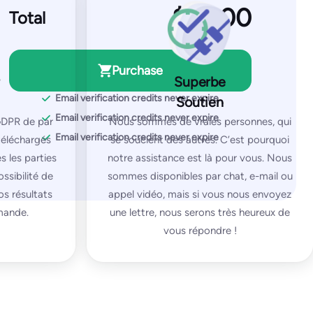
Total
Everything from Pro plus:
Multi-organizational set-up
Custom Agreements
Purchase
Superbe
Dedicated Account Manager
Email verification credits never expire
Soutien
Email verification credits never expire
GDPR de par
Nous sommes de vraies personnes, qui
Email verification credits never expire
téléchargés
se soucient des autres. C’est pourquoi
 les parties
notre assistance est là pour vous. Nous
ssibilité de
sommes disponibles par chat, e-mail ou
os résultats
appel vidéo, mais si vous nous envoyez
emande.
une lettre, nous serons très heureux de
vous répondre !