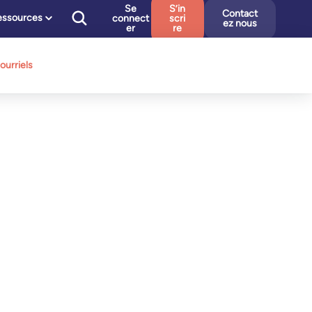
Se
S’in
Contact
essources
connect
scri
ez nous
er
re
ourriels