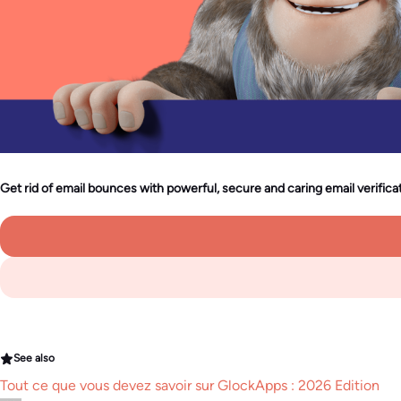
Get rid of email bounces with powerful, secure and caring email verificat
See also
Tout ce que vous devez savoir sur GlockApps : 2026 Edition