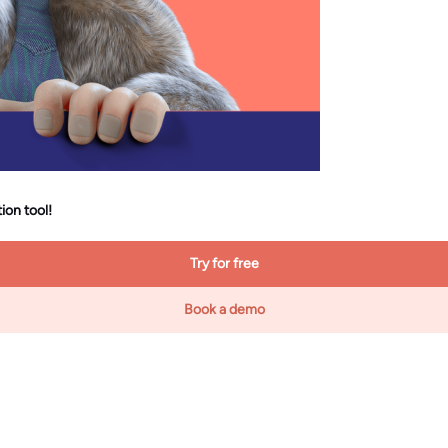
ion tool!
Try for free
Book a demo