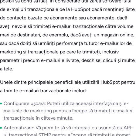
posibil să doriți să luați în considerare utilizarea software-ului
de e-mailuri tranzacționale de la HubSpot dacă mențineți liste
de contacte bazate pe abonamente sau abonamente, dacă
aveți nevoie să trimiteți e-mailuri tranzacționale către volume
mari de destinatari, de exemplu, dacă aveți un magazin online,
sau dacă doriți să urmăriți performanța tuturor e-mailurilor de
marketing și tranzacționale pe care le trimiteți, inclusiv
parametrii precum e-mailurile livrate, deschise, clicuri și multe
altele.
Unele dintre principalele beneficii ale utilizării HubSpot pentru
a trimite e-mailuri tranzacționale includ:
Configurare ușoară: Puteți utiliza aceeași interfață ca și e-
mailurile de marketing pentru a începe să trimiteți e-mailuri
tranzacționale în câteva minute.
Automatizare: Vă permite să vă integrați cu ușurință cu API-
ul tranzacțional STMP pentru a începe să trimiteți automat