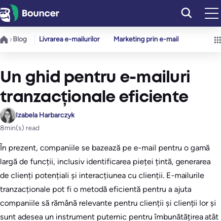
Sari
la
conținut
Blog
Livrarea e-mailurilor
Marketing prin e-mail
Un ghid pentru e-mailuri
tranzacționale eficiente
Izabela Harbarczyk
8
min(s) read
În prezent, companiile se bazează pe e-mail pentru o gamă
largă de funcții, inclusiv identificarea pieței țintă, generarea
de clienți potențiali și interacțiunea cu clienții. E-mailurile
tranzacționale pot fi o metodă eficientă pentru a ajuta
companiile să rămână relevante pentru clienții și clienții lor și
sunt adesea un instrument puternic pentru îmbunătățirea atât