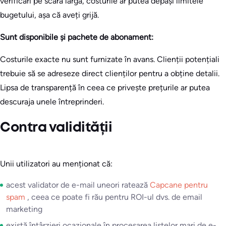
verificări pe scară largă, costurile ar putea depăși limitele
bugetului, așa că aveți grijă.
Sunt disponibile și pachete de abonament:
Costurile exacte nu sunt furnizate în avans. Clienții potențiali
trebuie să se adreseze direct clienților pentru a obține detalii.
Lipsa de transparență în ceea ce privește prețurile ar putea
descuraja unele întreprinderi.
Contra validității
Unii utilizatori au menționat că:
acest validator de e-mail uneori ratează
Capcane pentru
spam
, ceea ce poate fi rău pentru ROI-ul dvs. de email
marketing
există întârzieri ocazionale în procesarea listelor mari de e-