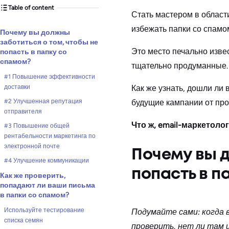
Table of content
Стать мастером в област
избежать папки со спамо
Почему вы должны
заботиться о том, чтобы не
Это место печально изве
попасть в папку со
спамом?
тщательно продуманные.
#1 Повышение эффективности
доставки
Как же узнать, дошли ли
#2 Улучшенная репутация
будущие кампании от пр
отправителя
Что ж, email-маркетоло
#3 Повышение общей
рентабельности маркетинга по
электронной почте
Почему вы д
#4 Улучшение коммуникации
попасть в п
Как же проверить,
попадают ли ваши письма
в папки со спамом?
Используйте тестирование
Подумайте сами: когда в
списка семян
проверить, нет ли там 