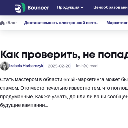
Перейти
Продукция
Ценообразовани
к
содержимому
Блог
Доставляемость электронной почты
Маркетинг
Как проверить, не попа
Izabela Harbarczyk
1
min(s) read
2025-02-20
Стать мастером в области email-маркетинга может бы
спамом. Это место печально известно тем, что погло
продуманные. Как же узнать, дошли ли ваши сообщени
будущие кампании…