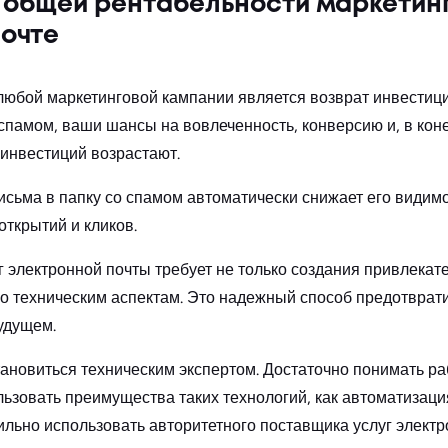
 общей рентабельности маркетинг
почте
любой маркетинговой кампании является возврат инвестици
 спамом, ваши шансы на вовлеченность, конверсию и, в коне
инвестиций возрастают.
исьма в папку со спамом автоматически снижает его видимо
ткрытий и кликов.
 электронной почты требует не только создания привлекате
по техническим аспектам. Это надежный способ предотвра
будущем.
тановиться техническим экспертом. Достаточно понимать р
льзовать преимущества таких технологий, как автоматизац
льно использовать авторитетного поставщика услуг электрон