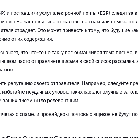
P) и поставщики услуг электронной почты (ESP) следят за
ши письма часто вызывают жалобы на спам или помечаются
ителя страдает. Это может привести к тому, что будущие к
имо от их содержания.
начает, что что-то не так: у вас обманчивая тема письма, 
лишком часто отправляете письма в свой список рассылки, 
памом.
ть репутацию своего отправителя. Например, следуйте пр
избегайте неудачных уловок, таких как злополучные заголов
е ваших писем было релевантным.
отчетах о спаме, и провайдеры почтовых ящиков не будут п