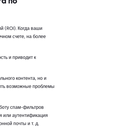
а по
й (ROI). Когда ваши
чном счете, на более
сть и приводит к
льного контента, но и
тить возможные проблемы
аботу спам-фильтров
ия или аутентификация
ной почты и т. д.