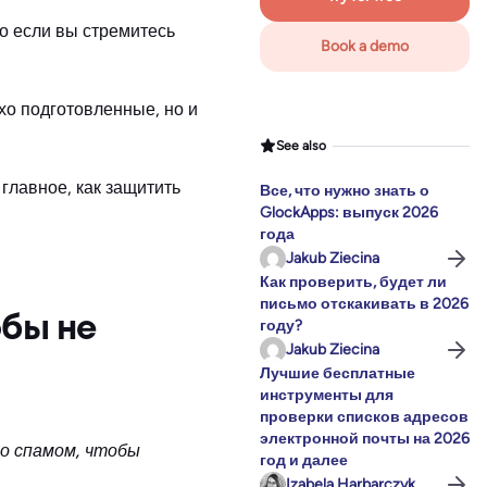
о если вы стремитесь
Book a demo
хо подготовленные, но и
See also
главное, как защитить
Все, что нужно знать о
GlockApps: выпуск 2026
года
Jakub Ziecina
Как проверить, будет ли
письмо отскакивать в 2026
обы не
году?
Jakub Ziecina
Лучшие бесплатные
инструменты для
проверки списков адресов
электронной почты на 2026
со спамом, чтобы
год и далее
Izabela Harbarczyk