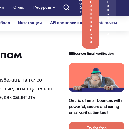
т
т
о
р
е
ки
О нас
Ресурсы
й
и
с
т
р
ь
и
о
с
в
н
бала
Интеграции
API проверки электронной почты
а
а
т
м
ь
и
с
я
спам
Bouncer Email verification
избежать папки со
енные, но и тщательно
, как защитить
Get rid of email bounces with
powerful, secure and caring
email verification tool!
Try for free