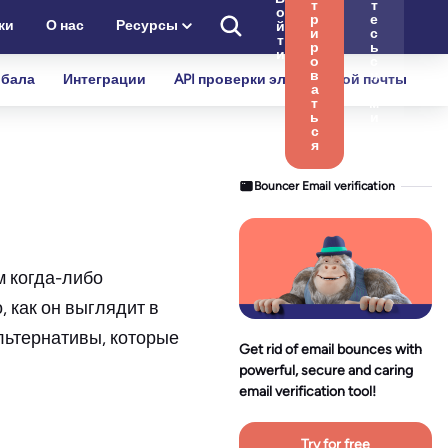
т
т
о
р
е
ки
О нас
Ресурсы
й
и
с
т
р
ь
и
о
с
в
н
бала
Интеграции
API проверки электронной почты
а
а
т
м
ь
и
с
я
Bouncer Email verification
м когда-либо
, как он выглядит в
льтернативы, которые
Get rid of email bounces with
powerful, secure and caring
email verification tool!
Try for free