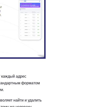
т каждый адрес
 стандартным форматом
и.
озволяет найти и удалить
 тому же человеку