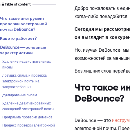
Table of content
Добро пожаловать в еди
когда-либо понадобится.
Что такое инструмент
проверки электронной
Сегодня мы рассмотрим,
почты DeBounce?
он выглядит в конкуре
Как это работает?
DeBounce — основные
Но, изучая DeBounce, м
характеристики
возможностей за меньшие
Удаление недействительных
писем
Без лишних слов перейде
Ловушка спама и проверка
электронной почты на
Что такое и
злоупотребления
дублирование писем
DeBounce?
Удаление деактивированных
сообщений электронной почты
Программа проверки доменов
DeBounce — это
инструм
Процесс проверки электронной
электронной почты. Предс