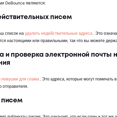
ми DeBounce являются:
ействительных писем
аш список на
удалить недействительные адреса
. Это означа
тся настоящими или правильными, так что вы можете держат
 и проверка электронной почты 
ния
-ловушки для спама
. Это адреса, которые могут помечать 
 отправителя.
 писем
ет дубликаты писем. Это означает, что если один и тот же