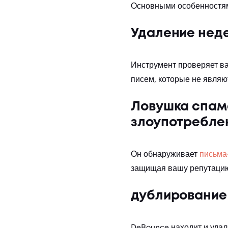
Основными особенностя
Удаление нед
Инструмент проверяет в
писем, которые не являю
Ловушка спама
злоупотребле
Он обнаруживает
письма
защищая вашу репутацию
дублирование
DeBounce находит и удаля