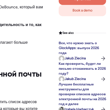
 DeBounce, который вам
Book a demo
ительность и то, как
See also
длагают больше
Все, что нужно знать о
GlockApps: выпуск 2026
года
Jakub Ziecina
Как проверить, будет ли
письмо отскакивать в 2026
нной почты
году?
Jakub Ziecina
Лучшие бесплатные
инструменты для
проверки списков адресов
электронной почты на 2026
тить список адресов
год и далее
на которые вы хотите
Izabela Harbarczyk