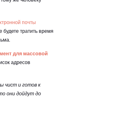
ктронной почты
е будете тратить время
сьма.
мент для массовой
исок адресов
ы чист и готов к
то они дойдут до