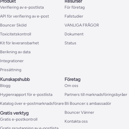
Produkt
Resurser
Verifiering av e-postlista
För företag
API för verifiering av e-post
Fallstudier
Bouncer Sköld
VANLIGA FRÅGOR
Toxicitetskontroll
Dokument
Kit för leveransbarhet
Status
Berikning av data
Integrationer
Prissättning
Kunskapshubb
Företag
Blogg
Om oss
Hygienrapport för e-postlista
Partners till marknadsföringsbyråer
Katalog över e-postmarknadsförare
Bli Bouncer:s ambassadör
Bouncer Vänner
Gratis verktyg
Gratis e-postkontroll
Kontakta oss
Gratis provtagning av e-postlista