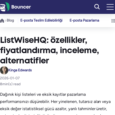
İçeriğe
geç
Blog
E-posta Teslim Edilebilirliği
E-posta Pazarlama
ListWiseHQ: özellikler,
fiyatlandırma, inceleme,
alternatifler
Kinga Edwards
2026-01-07
8
min(s) read
Dağınık kişi listeleri ve eksik kayıtlar pazarlama
performansınızı düşürebilir. Her yinelenen, tutarsız alan veya
eksik değer istatistiksel gücü azaltır, yanlı tahminler üretir,