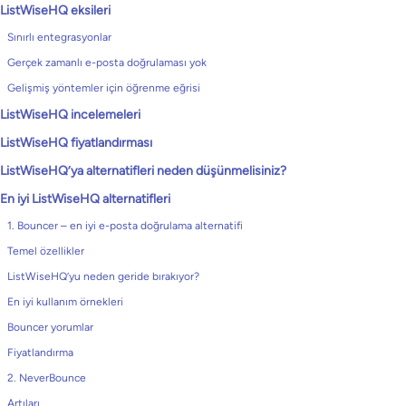
ListWiseHQ eksileri
Sınırlı entegrasyonlar
Gerçek zamanlı e-posta doğrulaması yok
Gelişmiş yöntemler için öğrenme eğrisi
ListWiseHQ incelemeleri
ListWiseHQ fiyatlandırması
ListWiseHQ’ya alternatifleri neden düşünmelisiniz?
En iyi ListWiseHQ alternatifleri
1. Bouncer – en iyi e-posta doğrulama alternatifi
Temel özellikler
ListWiseHQ’yu neden geride bırakıyor?
En iyi kullanım örnekleri
Bouncer yorumlar
Fiyatlandırma
2. NeverBounce
Artıları