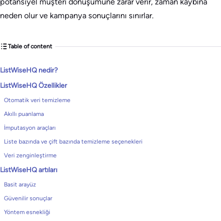
potansiyel müşteri dönüşümüne zarar verir, zaman kaybına
neden olur ve kampanya sonuçlarını sınırlar.
Table of content
ListWiseHQ nedir?
ListWiseHQ Özellikler
Otomatik veri temizleme
Akıllı puanlama
İmputasyon araçları
Liste bazında ve çift bazında temizleme seçenekleri
Veri zenginleştirme
ListWiseHQ artıları
Basit arayüz
Güvenilir sonuçlar
Yöntem esnekliği