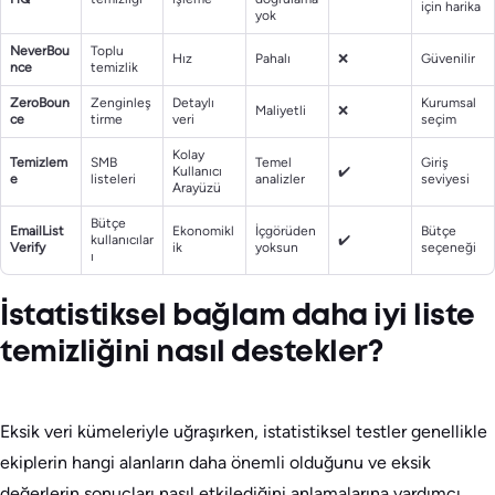
için harika
yok
NeverBou
Toplu
Hız
Pahalı
❌
Güvenilir
nce
temizlik
ZeroBoun
Zenginleş
Detaylı
Kurumsal
Maliyetli
❌
ce
tirme
veri
seçim
Kolay
Temizlem
SMB
Temel
Giriş
Kullanıcı
✔️
e
listeleri
analizler
seviyesi
Arayüzü
Bütçe
EmailList
Ekonomikl
İçgörüden
Bütçe
kullanıcılar
✔️
Verify
ik
yoksun
seçeneği
ı
İstatistiksel bağlam daha iyi liste
temizliğini nasıl destekler?
Eksik veri kümeleriyle uğraşırken, istatistiksel testler genellikle
ekiplerin hangi alanların daha önemli olduğunu ve eksik
değerlerin sonuçları nasıl etkilediğini anlamalarına yardımcı