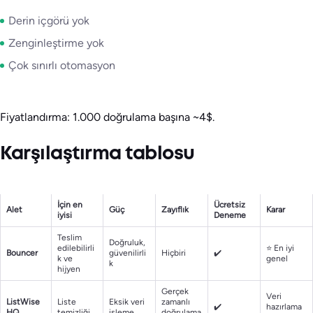
Derin içgörü yok
Zenginleştirme yok
Çok sınırlı otomasyon
Fiyatlandırma: 1.000 doğrulama başına ~4$.
Karşılaştırma tablosu
İçin en
Ücretsiz
Alet
Güç
Zayıflık
Karar
iyisi
Deneme
Teslim
Doğruluk,
edilebilirli
⭐ En iyi
Bouncer
güvenilirli
Hiçbiri
✔️
k ve
genel
k
hijyen
Gerçek
Veri
ListWise
Liste
Eksik veri
zamanlı
✔️
hazırlama
HQ
temizliği
işleme
doğrulama