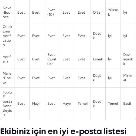
Neve
Evet
Yükse
rBou
Evet
Evet
Evet
Evet
Orta
İyi
(10)
k
nce
Quick
Email
Düşü
Verifi
Evet
Evet
Evet
Evet
Evet
İyi
İyi
k
catio
n
Evet
Dev-
Verif
Evet
Evet
(günl
Evet
Evet
Esnek
İyi
ağırlık
alia
ük)
lı
Maile
Düşü
Minim
rChe
Evet
Evet
Evet
Evet
Evet
İyi
k
al
ck
Toplu
E-
posta
Düşü
Evet
Hayır
Evet
Hayır
Temel
Temel
Basit
Dene
k
tleyic
isi
Ekibiniz için en iyi e-posta listesi