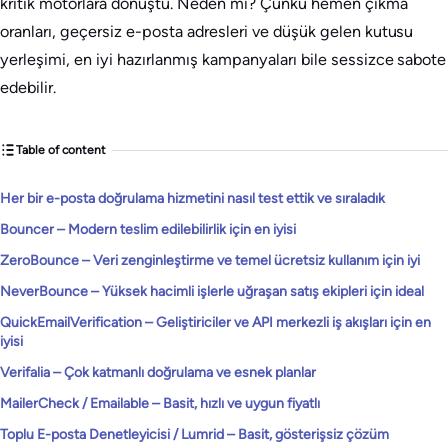
kritik motorlara dönüştü. Neden mi? Çünkü hemen çıkma
oranları, geçersiz e-posta adresleri ve düşük gelen kutusu
yerleşimi, en iyi hazırlanmış kampanyaları bile sessizce sabote
edebilir.
Table of content
Her bir e-posta doğrulama hizmetini nasıl test ettik ve sıraladık
Bouncer – Modern teslim edilebilirlik için en iyisi
ZeroBounce – Veri zenginleştirme ve temel ücretsiz kullanım için iyi
NeverBounce – Yüksek hacimli işlerle uğraşan satış ekipleri için ideal
QuickEmailVerification – Geliştiriciler ve API merkezli iş akışları için en
iyisi
Verifalia – Çok katmanlı doğrulama ve esnek planlar
MailerCheck / Emailable – Basit, hızlı ve uygun fiyatlı
Toplu E-posta Denetleyicisi / Lumrid – Basit, gösterişsiz çözüm