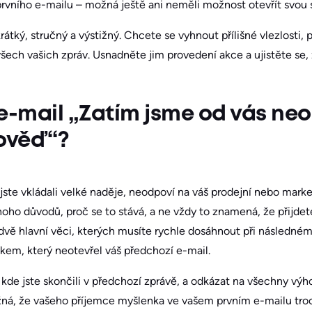
prvního e-mailu – možná ještě ani neměli možnost otevřít svou 
rátký, stručný a výstižný. Chcete se vyhnout přílišné vlezlosti,
všech vašich zpráv. Usnadněte jim provedení akce a ujistěte se
e-mail „Zatím jsme od vás neo
ověď“?
jste vkládali velké naděje, neodpoví na váš prodejní nebo mark
mnoho důvodů, proč se to stává, a ne vždy to znamená, že přijde
 dvě hlavní věci, kterých musíte rychle dosáhnout při následn
kem, který neotevřel váš předchozí e-mail.
, kde jste skončili v předchozí zprávě, a odkázat na všechny vý
žná, že vašeho příjemce myšlenka ve vašem prvním e-mailu troc