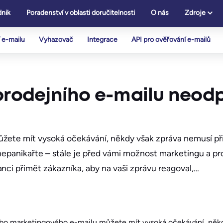
nik
Poradenství v oblasti doručitelnosti
O nás
Zdroje
 e-mailu
Vyhazovač
Integrace
API pro ověřování e-mailů
 prodejního e-mailu neod
žete mít vysoká očekávání, někdy však zpráva nemusí při
nepanikařte – stále je před vámi možnost marketingu a pro
nci přimět zákazníka, aby na vaši zprávu reagoval,…
nebo marketingového e-mailu můžete mít vysoká očekávání, něk