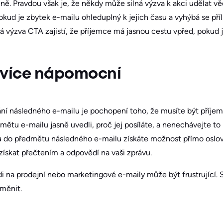
očně. Pravdou však je, že někdy může silná výzva k akci udělat věc
 Pokud je zbytek e-mailu ohleduplný k jejich času a vyhýbá se p
á výzva CTA zajistí, že příjemce má jasnou cestu vpřed, pokud 
jvíce nápomocní
í následného e-mailu je pochopení toho, že musíte být příjem
mětu e-mailu jasně uvedli, proč jej posíláte, a nenechávejte to 
ů do předmětu následného e-mailu získáte možnost přímo oslov
ískat přečtením a odpovědí na vaši zprávu.
na prodejní nebo marketingové e-maily může být frustrující. S
měnit.