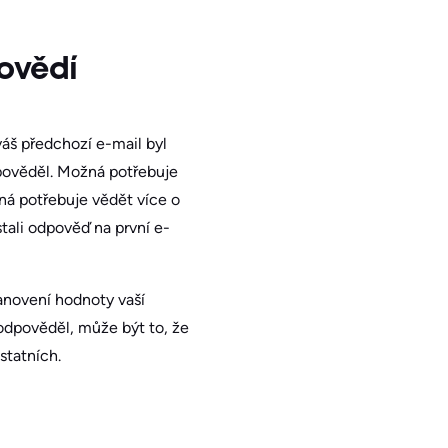
ovědí
 váš předchozí e-mail byl
pověděl. Možná potřebuje
žná potřebuje vědět více o
stali odpověď na první e-
anovení hodnoty vaší
odpověděl, může být to, že
statních.