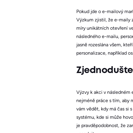
Pokud jde o e-mailový mark
Výzkum zjistil, že e-maily
míry unikátních otevření ve
následného e-mailu, person
jasně rozeslána všem, kteř
personalizace, například 
Zjednodušte 
Výzvy k akci v následném e
nejméně práce s tím, aby m
vám vědět, kdy má čas si s
systému, kde si může hovor
je pravděpodobnost, že zar