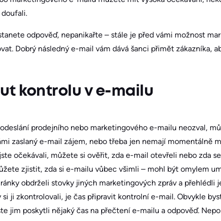
 doufali.
tanete odpověď, nepanikařte – stále je před vámi možnost mark
ovat. Dobrý následný e-mail vám dává šanci přimět zákazníka, ab
t kontrolu v e-mailu
 odeslání prodejního nebo marketingového e-mailu neozval, m
mi zaslaný e-mail zájem, nebo třeba jen nemají momentálně m
ste očekávali, můžete si ověřit, zda e-mail otevřeli nebo zda se
žete zjistit, zda si e-mailu vůbec všimli – mohl být omylem u
ánky obdrželi stovky jiných marketingových zpráv a přehlédli je
i ji zkontrolovali, je čas připravit kontrolní e-mail. Obvykle byst
e jim poskytli nějaký čas na přečtení e-mailu a odpověď. Neposí