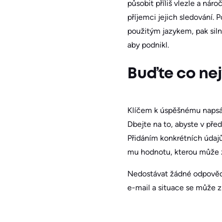
působit příliš vlezle a nár
příjemci jejich sledování.
použitým jazykem, pak siln
aby podnikl.
Buďte co ne
Klíčem k úspěšnému napsán
Dbejte na to, abyste v před
Přidáním konkrétních údaj
mu hodnotu, kterou může z
Nedostávat žádné odpovědi 
e-mail a situace se může z