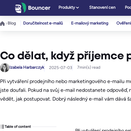
Přeskočit
Produkty
Stanovení cen
Pod
na
obsah
Blog
Doručitelnost e-mailů
E-mailový marketing
Ověření
Co dělat, když příjemce
Izabela Harbarczyk
7
min(s) read
2025-07-03
Při vytváření prodejního nebo marketingového e-mailu mů
jste doufali. Pokud na svůj e-mail nedostanete odpověď, 
vědět, jak postupovat. Dobrý následný e-mail vám dává ša
Table of content
Při vytváření prodejního 