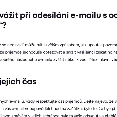
zvážit při odesílání e-mailu s 
“?
te se neozvali“ může být skvělým způsobem, jak upoutat pozorn
 příjemce jednoduše obtěžovat a snížit vaši šanci získat ho na
dobrého následného e-mailu zvážit několik věcí. Mezi hlavní věci
jejich čas
ných e-mailů, vždy respektujte čas příjemců. Dejte najevo, že ví
 váš e-mail neodpověděli hned na začátku, bylo to, že byli pří
i jiným zprávám v jejich schránce byla ta vaše odsunuta a přehl