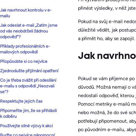
přinést výsledky, v něž jste
Jak navrhnout kontrolu v e-
mailu
Pokud na svůj e-mail nedos
Jak odeslat e-mail „Zatím jsme
důležité vědět, jak postup
od vás neobdrželi žádnou
odpověď“?
a přimět ho, aby se zapojil.
Příklady profesionálních e-
mailových odpovědí
Jak navrhnou
Přizpůsobte si co nejvíce
Zjednodušte přijímání opatření
Pokud se vám příjemce po
Co je třeba zvážit při odesílání
e-mailu s odpovědí „Neozvali
důvodů. Možná nemají o vá
se“?
nedostali odpověď, kterou j
Respektujte jejich čas
Pomocí metriky e-mailů mů
Připomeňte jim, že se přihlásili
nebo možná, že do své schr
k odběru
potřebují připomenout, aby s
Používejte silné výzvy k akci
po původním e-mailu, abyst
Buďte co nejvíce nápomocní