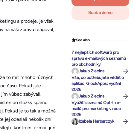
Book a demo
etingu a prodeje, je však
y na vaši zprávu reagoval,
See also
7 nejlepších softwarů pro
správu e-mailových seznamů
pro obchodníky
Jakub Ziecina
ůže to mít mnoho různých
Vše, co potřebujete vědět o
aplikaci GlockApps: vydání
oc času. Pokud jste
2026
 jím vůbec zabývali.
Jakub Ziecina
místěn do složky spamu
Využití seznamů Opt-In e-
mailů pro marketing v roce
j. Pokud je to tak a možná
2026
e jej odeslali několik dní
Izabela Harbarczyk
lejte kontrolní e-mail jen