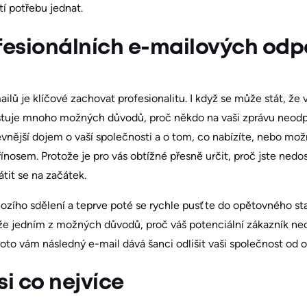
tí potřebu jednat.
ofesionálních e-mailových odp
ailů je klíčové zachovat profesionalitu. I když se může stát, že
stuje mnoho možných důvodů, proč někdo na vaši zprávu neod
pevnější dojem o vaší společnosti a o tom, co nabízíte, nebo mo
řínosem. Protože je pro vás obtížné přesně určit, proč jste nedo
átit se na začátek.
zího sdělení a teprve poté se rychle pusťte do opětovného st
 že jedním z možných důvodů, proč váš potenciální zákazník ne
to vám následný e-mail dává šanci odlišit vaši společnost od o
si co nejvíce