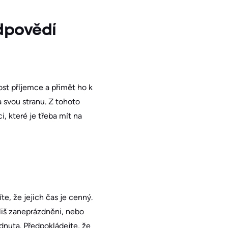
odpovědí
ost příjemce a přimět ho k
 svou stranu. Z tohoto
, které je třeba mít na
te, že jejich čas je cenný.
liš zaneprázdněni, nebo
édnuta. Předpokládejte, že