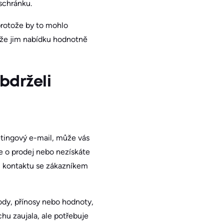
schránku.
 protože by to mohlo
, že jim nabídku hodnotně
bdrželi
etingový e-mail, může vás
te o prodej nebo nezískáte
ém kontaktu se zákazníkem
hody, přínosy nebo hodnoty,
hu zaujala, ale potřebuje