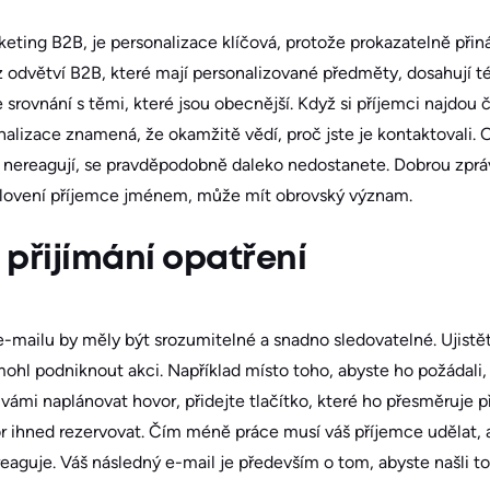
eting B2B, je personalizace klíčová, protože prokazatelně přiná
 z odvětví B2B, které mají personalizované předměty, dosahují té
 srovnání s těmi, které jsou obecnější. Když si příjemci najdou 
alizace znamená, že okamžitě vědí, proč jste je kontaktovali. 
í nereagují, se pravděpodobně daleko nedostanete. Dobrou zprá
oslovení příjemce jménem, může mít obrovský význam.
přijímání opatření
-mailu by měly být srozumitelné a snadno sledovatelné. Ujistě
ohl podniknout akci. Například místo toho, abyste ho požádali
 vámi naplánovat hovor, přidejte tlačítko, které ho přesměruje 
 ihned rezervovat. Čím méně práce musí váš příjemce udělat, ab
eaguje. Váš následný e-mail je především o tom, abyste našli to,