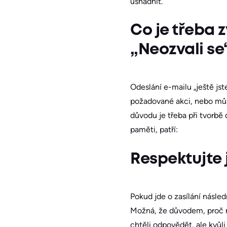
usnadnit.
Co je třeba 
„Neozvali se
Odeslání e-mailu „ještě js
požadované akci, nebo může
důvodu je třeba při tvorbě 
paměti, patří:
Respektujte 
Pokud jde o zasílání násled
Možná, že důvodem, proč na
chtěli odpovědět, ale kvůl