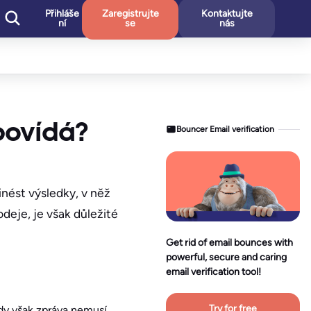
Přihláše
Zaregistrujte
Kontaktujte
ní
se
nás
povídá?
Bouncer Email verification
nést výsledky, v něž
deje, je však důležité
Get rid of email bounces with
powerful, secure and caring
email verification tool!
Try for free
dy však zpráva nemusí