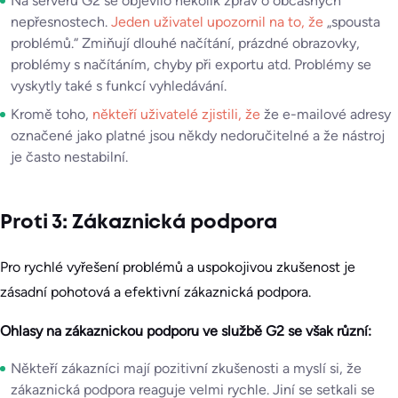
Na serveru G2 se objevilo několik zpráv o občasných
nepřesnostech.
Jeden uživatel upozornil na to, že
„spousta
problémů.“ Zmiňují dlouhé načítání, prázdné obrazovky,
problémy s načítáním, chyby při exportu atd. Problémy se
vyskytly také s funkcí vyhledávání.
Kromě toho,
někteří uživatelé zjistili, že
že e-mailové adresy
označené jako platné jsou někdy nedoručitelné a že nástroj
je často nestabilní.
Proti 3: Zákaznická podpora
Pro rychlé vyřešení problémů a uspokojivou zkušenost je
zásadní pohotová a efektivní zákaznická podpora.
Ohlasy na zákaznickou podporu ve službě G2 se však různí:
Někteří zákazníci mají pozitivní zkušenosti a myslí si, že
zákaznická podpora reaguje velmi rychle. Jiní se setkali se