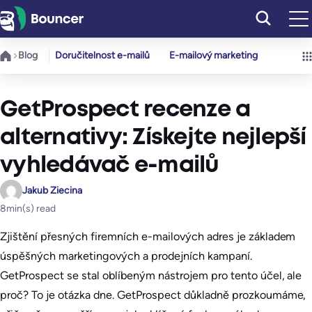
Přeskočit
na
obsah
Blog
Doručitelnost e-mailů
E-mailový marketing
GetProspect recenze a
alternativy: Získejte nejlepší
vyhledávač e-mailů
Jakub Ziecina
8
min(s) read
Zjištění přesných firemních e-mailových adres je základem
úspěšných marketingových a prodejních kampaní.
GetProspect se stal oblíbeným nástrojem pro tento účel, ale
proč? To je otázka dne. GetProspect důkladně prozkoumáme,