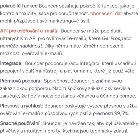
pokročilé funkce
Bouncer obsahuje pokročilé funkce, jako je
kontrola toxicity, sada pro doručitelnost.
obohacení dat
abyste
mohli přizpůsobit své marketingové úsilí.
API pro ověřování e-mailů
: Bouncer se může pochlubit
ultrarychlým API pro ověřování e-mailů,
které GerProspect
nemůže nabídnout
. Díky němu máte téměř neomezené
možnosti ověřování e-mailů.
Integrace
: Bouncer podporuje řadu integrací, které usnadňují
propojení s dalšími nástroji a platformami, které již používáte.
Prémiová podpora
: Společnost Bouncer je známá svou
zákaznickou podporou. Nabízí špičkový zákaznický servis a
zaručuje, že lidé v nouzi dostanou včasnou a účinnou pomoc.
Přesnost a rychlost:
Bouncer poskytuje vysoce přesnou službu
ověřování e-mailů s působivou rychlostí a přesností 99,5%.
Snadné používání
: Bouncer je navržen tak, aby byl uživatelsky
přívětivý a intuitivní i pro ty, kteří nejsou technicky zdatní.