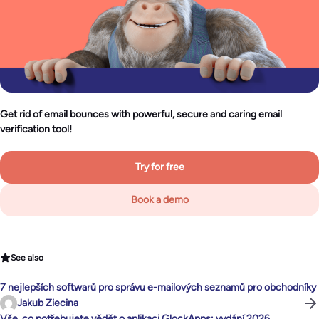
Get rid of email bounces with powerful, secure and caring email
verification tool!
Try for free
Book a demo
See also
7 nejlepších softwarů pro správu e-mailových seznamů pro obchodníky
Jakub Ziecina
Vše, co potřebujete vědět o aplikaci GlockApps: vydání 2026