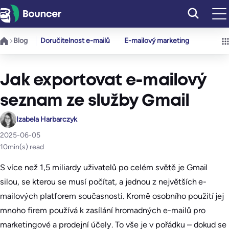
Přeskočit
na
obsah
Blog
Doručitelnost e-mailů
E-mailový marketing
Jak exportovat e-mailový
seznam ze služby Gmail
Izabela Harbarczyk
2025-06-05
10
min(s) read
S více než 1,5 miliardy uživatelů po celém světě je Gmail
silou, se kterou se musí počítat, a jednou z největších e-
mailových platforem současnosti. Kromě osobního použití jej
mnoho firem používá k zasílání hromadných e-mailů pro
marketingové a prodejní účely. To vše je v pořádku – dokud se