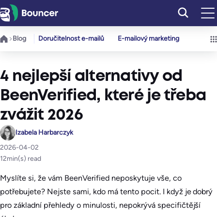
Přeskočit
na
obsah
Blog
Doručitelnost e-mailů
E-mailový marketing
4 nejlepší alternativy od
BeenVerified, které je třeba
zvážit 2026
Izabela Harbarczyk
2026-04-02
12
min(s) read
Myslíte si, že vám BeenVerified neposkytuje vše, co
potřebujete? Nejste sami, kdo má tento pocit. I když je dobrý
pro základní přehledy o minulosti, nepokrývá specifičtější