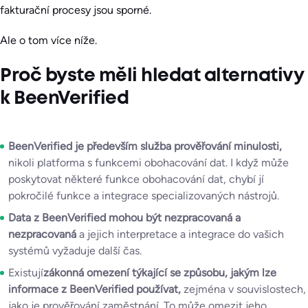
fakturační procesy jsou sporné.
Ale o tom více níže.
Proč byste měli hledat alternativy
k BeenVerified
BeenVerified je především služba prověřování minulosti,
nikoli platforma s funkcemi obohacování dat. I když může
poskytovat některé funkce obohacování dat, chybí jí
pokročilé funkce a integrace specializovaných nástrojů.
Data z BeenVerified mohou být nezpracovaná a
nezpracovaná
a jejich interpretace a integrace do vašich
systémů vyžaduje další čas.
Existují
zákonná omezení týkající se způsobu, jakým lze
informace z BeenVerified používat,
zejména v souvislostech,
jako je prověřování zaměstnání. To může omezit jeho