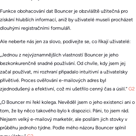
Funkce obohacování dat Bouncer je obzvláště užitečná pro
získání hlubších informací, aniž by uživatelé museli procházet
dlouhými registračními formuláři.
Ale neberte nás jen za slovo, podívejte se, co říkají uživatelé:
„Jednou z nejvýznamnějších vlastností Bouncer je jeho
bezkonkurenčně snadné používání. Od chvíle, kdy jsem jej
začal používat, mi rozhraní připadalo intuitivní a uživatelsky
přívětivé. Proces ověřování e-mailových adres byl
zjednodušený a efektivní, což mi ušetřilo cenný čas a úsilí.“
G2
„O Bouncer mi řekl kolega. Nevěděl jsem o jeho existenci ani o
tom, že by něco takového bylo k dispozici. Páni, to jsem rád.
Nejsem velký e-mailový marketér, ale posílám jich stovky v
průběhu jednoho týdne. Podle mého názoru Bouncer splnil