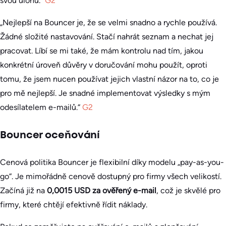
svou úlohu.“
G2
„Nejlepší na Bouncer je, že se velmi snadno a rychle používá.
Žádné složité nastavování. Stačí nahrát seznam a nechat jej
pracovat. Líbí se mi také, že mám kontrolu nad tím, jakou
konkrétní úroveň důvěry v doručování mohu použít, oproti
tomu, že jsem nucen používat jejich vlastní názor na to, co je
pro mě nejlepší. Je snadné implementovat výsledky s mým
odesílatelem e-mailů.“
G2
Bouncer oceňování
Cenová politika Bouncer je flexibilní díky modelu „pay-as-you-
go“. Je mimořádně cenově dostupný pro firmy všech velikostí.
Začíná již na
0,0015 USD za ověřený e-mail
, což je skvělé pro
firmy, které chtějí efektivně řídit náklady.