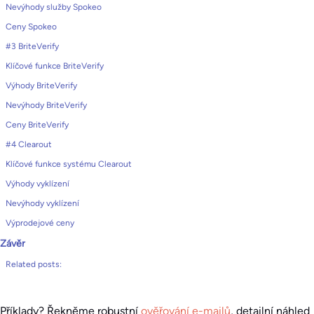
Nevýhody služby Spokeo
Ceny Spokeo
#3 BriteVerify
Klíčové funkce BriteVerify
Výhody BriteVerify
Nevýhody BriteVerify
Ceny BriteVerify
#4 Clearout
Klíčové funkce systému Clearout
Výhody vyklízení
Nevýhody vyklízení
Výprodejové ceny
Závěr
Related posts:
Příklady? Řekněme robustní
ověřování e-mailů
, detailní náhled