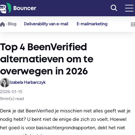
Ga
naar
de
Blog
Deliverability van e-mail
E-mailmarketing
inhoud
Top 4 BeenVerified
alternatieven om te
overwegen in 2026
Izabela Harbarczyk
2026-01-15
9
min(s) read
Denk je dat BeenVerified je misschien niet alles geeft wat je
nodig hebt? U bent niet de enige die zich zo voelt. Hoewel
het goed is voor basisachtergrondrapporten, dekt het niet