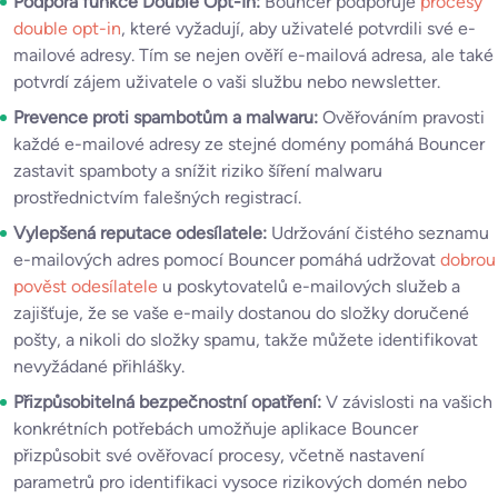
Podpora funkce Double Opt-In:
Bouncer podporuje
procesy
double opt-in
, které vyžadují, aby uživatelé potvrdili své e-
mailové adresy. Tím se nejen ověří e-mailová adresa, ale také
potvrdí zájem uživatele o vaši službu nebo newsletter.
Prevence proti spambotům a malwaru:
Ověřováním pravosti
každé e-mailové adresy ze stejné domény pomáhá Bouncer
zastavit spamboty a snížit riziko šíření malwaru
prostřednictvím falešných registrací.
Vylepšená reputace odesílatele:
Udržování čistého seznamu
e-mailových adres pomocí Bouncer pomáhá udržovat
dobrou
pověst odesílatele
u poskytovatelů e-mailových služeb a
zajišťuje, že se vaše e-maily dostanou do složky doručené
pošty, a nikoli do složky spamu, takže můžete identifikovat
nevyžádané přihlášky.
Přizpůsobitelná bezpečnostní opatření:
V závislosti na vašich
konkrétních potřebách umožňuje aplikace Bouncer
přizpůsobit své ověřovací procesy, včetně nastavení
parametrů pro identifikaci vysoce rizikových domén nebo