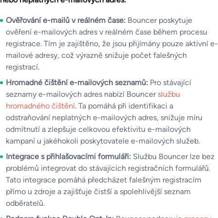
Ověřování e-mailů v reálném čase:
Bouncer poskytuje
ověření e-mailových adres v reálném čase během procesu
registrace. Tím je zajištěno, že jsou přijímány pouze aktivní e-
mailové adresy, což výrazně snižuje počet falešných
registrací.
Hromadné čištění e-mailových seznamů:
Pro stávající
seznamy e-mailových adres nabízí Bouncer
službu
hromadného čištění
. Ta pomáhá při identifikaci a
odstraňování neplatných e-mailových adres, snižuje míru
odmítnutí a zlepšuje celkovou efektivitu e-mailových
kampaní u jakéhokoli poskytovatele e-mailových služeb.
Integrace s přihlašovacími formuláři:
Službu Bouncer lze bez
problémů integrovat do stávajících registračních formulářů.
Tato integrace pomáhá předcházet falešným registracím
přímo u zdroje a zajišťuje čistší a spolehlivější seznam
odběratelů.