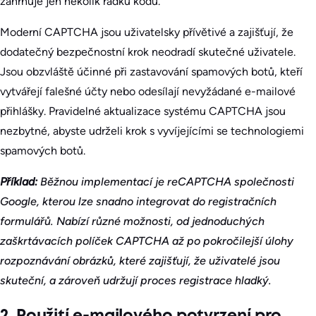
zahrnuje jen několik řádků kódu.
Moderní CAPTCHA jsou uživatelsky přívětivé a zajišťují, že
dodatečný bezpečnostní krok neodradí skutečné uživatele.
Jsou obzvláště účinné při zastavování spamových botů, kteří
vytvářejí falešné účty nebo odesílají nevyžádané e-mailové
přihlášky. Pravidelné aktualizace systému CAPTCHA jsou
nezbytné, abyste udrželi krok s vyvíjejícími se technologiemi
spamových botů.
Příklad:
Běžnou implementací je reCAPTCHA společnosti
Google, kterou lze snadno integrovat do registračních
formulářů. Nabízí různé možnosti, od jednoduchých
zaškrtávacích políček CAPTCHA až po pokročilejší úlohy
rozpoznávání obrázků, které zajišťují, že uživatelé jsou
skuteční, a zároveň udržují proces registrace hladký.