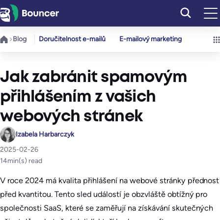
Přeskočit
na
obsah
Blog
Doručitelnost e-mailů
E-mailový marketing
Jak zabránit spamovým
přihlášením z vašich
webových stránek
Izabela Harbarczyk
2025-02-26
14
min(s) read
V roce 2024 má kvalita přihlášení na webové stránky přednost
před kvantitou. Tento sled událostí je obzvláště obtížný pro
společnosti SaaS, které se zaměřují na získávání skutečných