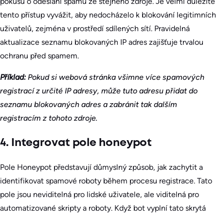
pokusů o odeslání spamu ze stejného zdroje. Je velmi důležité
tento přístup vyvážit, aby nedocházelo k blokování legitimních
uživatelů, zejména v prostředí sdílených sítí. Pravidelná
aktualizace seznamu blokovaných IP adres zajišťuje trvalou
ochranu před spamem.
Příklad:
Pokud si webová stránka všimne více spamových
registrací z určité IP adresy, může tuto adresu přidat do
seznamu blokovaných adres a zabránit tak dalším
registracím z tohoto zdroje.
4. Integrovat pole honeypot
Pole Honeypot představují důmyslný způsob, jak zachytit a
identifikovat spamové roboty během procesu registrace. Tato
pole jsou neviditelná pro lidské uživatele, ale viditelná pro
automatizované skripty a roboty. Když bot vyplní tato skrytá