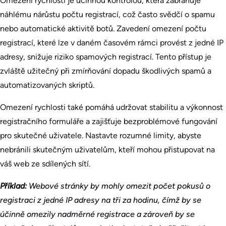
Omezení rychlosti je účinnou kontrolou, která zabraňuje
náhlému nárůstu počtu registrací, což často svědčí o spamu
nebo automatické aktivitě botů. Zavedení omezení počtu
registrací, které lze v daném časovém rámci provést z jedné IP
adresy, snižuje riziko spamových registrací. Tento přístup je
zvláště užitečný při zmírňování dopadu škodlivých spamů a
automatizovaných skriptů.
Omezení rychlosti také pomáhá udržovat stabilitu a výkonnost
registračního formuláře a zajišťuje bezproblémové fungování
pro skutečné uživatele. Nastavte rozumné limity, abyste
nebránili skutečným uživatelům, kteří mohou přistupovat na
váš web ze sdílených sítí.
Příklad:
Webové stránky by mohly omezit počet pokusů o
registraci z jedné IP adresy na tři za hodinu, čímž by se
účinně omezily nadměrné registrace a zároveň by se