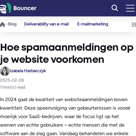
Ga
naar
de
Blog
Deliverability van e-mail
E-mailmarketing
inhoud
Hoe spamaanmeldingen op
je website voorkomen
Izabela Harbarczyk
2025-02-28
11
min(s) read
In 2024 gaat de kwaliteit van websiteaanmeldingen boven
kwantiteit. Deze opeenvolging van gebeurtenissen is vooral
moeilijk voor SaaS-bedrijven, waar de focus ligt op het
werven van echte gebruikers – echte mensen die met de
software aan de slag gaan. Vandaag behandelen we enkele