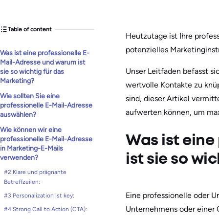
Table of content
Heutzutage ist Ihre profes
potenzielles Marketingins
Was ist eine professionelle E-
Mail-Adresse und warum ist
Unser Leitfaden befasst s
sie so wichtig für das
Marketing?
wertvolle Kontakte zu knü
Wie sollten Sie eine
sind, dieser Artikel vermit
professionelle E-Mail-Adresse
aufwerten können, um max
auswählen?
Wie können wir eine
Was ist eine
professionelle E-Mail-Adresse
in Marketing-E-Mails
ist sie so wi
verwenden?
#2 Klare und prägnante
Betreffzeilen:
Eine professionelle oder
#3 Personalizat͏ion ist ͏key:
Unternehmens oder einer O
#4 Stron͏g ͏Call to Action (CTA):