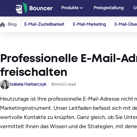
Zum
Produkte
Preisgestaltung
U
Inhalt
springen
Blog
E-Mail-Zustellbarkeit
E-Mail-Marketing
E-Mail-Übe
Professionelle E-Mail-Ad
freischalten
Izabela Harbarczyk
8
min(s) read
Heutzutage ist Ihre professionelle E-Mail-Adresse nicht 
Marketinginstrument. Unser Leitfaden befasst sich mit 
wertvolle Kontakte zu knüpfen.͏ Ganz gleich, ob Sie Unte
vermittelt Ihnen das Wissen und die Strategien, mit dene