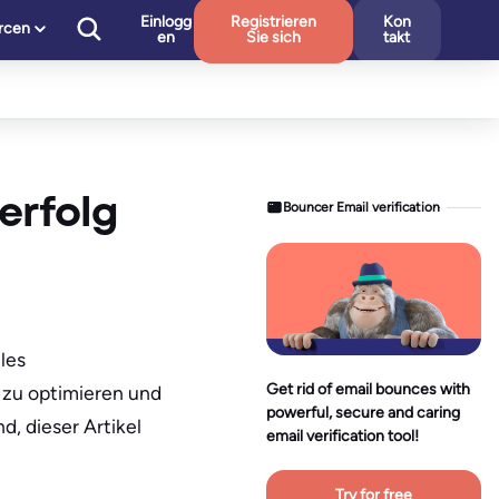
Einlogg
Registrieren
Kon
rcen
en
Sie sich
takt
erfolg
Bouncer Email verification
les
Get rid of email bounces with
 zu optimieren und
powerful, secure and caring
, dieser Artikel
email verification tool!
Try for free