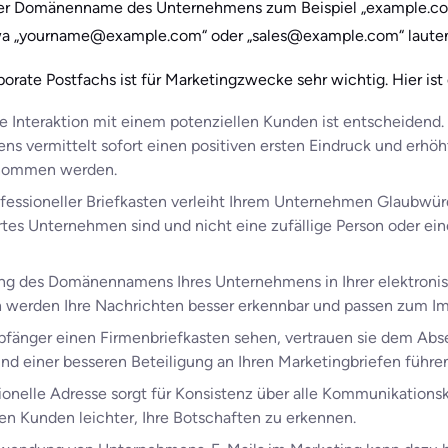
er Domänenname des Unternehmens zum Beispiel „example.com͏
wa „yourname@example.co͏m“ oder „sales@example͏.com“ laute
ora͏te Postfachs ist für Marketingzwecke sehr wichtig. Hier ist
ste Interaktion mit einem potenziellen Kunden ist entscheiden
ens vermittelt sofort einen positiven ersten Eindruck und erhöh
genommen werden.
ofessioneller Briefkasten verleiht Ihrem Unternehmen Glaubwürdi
ertes Unternehmen sind und nicht eine zufällige Person oder ein
ng des Domänennamens Ihres Unternehmens in Ihrer elektronisc
h werden Ihre Nachrichten besser erkennbar und passen zum I
fänger einen Firmenbriefkasten sehen, vertrauen sie dem Abse
d einer besseren Beteiligung an Ihren Marketingbriefen führen
sionelle Adresse sorgt für Konsi͏stenz über alle Kommunikationsk
n Kunden leichter, Ihre Botschaften zu erkennen.