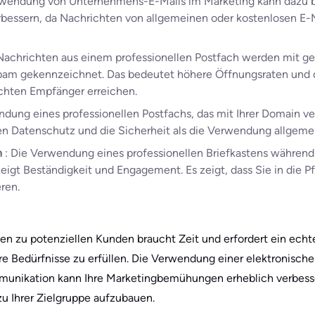
rwendung von Unternehmens-E-Mails im Marketing kann dazu b
erbessern, da Nachrichten von allgemeinen oder kostenlosen E-
 Nachrichten aus einem professionellen Postfach werden mit ge
Spam gekennzeichnet. Das bedeutet höhere Öffnungsraten und d
chten Empfänger erreichen.
ndung eines professionellen Postfachs, das mit Ihrer Domain ve
en Datenschutz und die Sicherheit als die Verwendung allgeme
n
: Die Verwendung eines professionellen Briefkastens währen
igt Beständigkeit und Engagement. Es zeigt, dass Sie in die Pfl
ren.
n zu potenziellen Kunden braucht Zeit und erfordert ein ech
re Bedürfnisse zu erfüllen.͏ Die Verwendung einer elektronis
mmunikation kann Ihre Marketingbemühungen erheblich verbess
 Ihrer Zielgruppe aufzubauen.͏