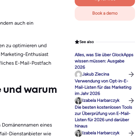
Book a demo
ondern auch ein
See also
nen zu optimieren und
 Marketing-Enthusiast
Alles, was Sie über GlockApps
wissen müssen: Ausgabe
ufliches E-Mail-Postfach
2026
Jakub Ziecina
Verwendung von Opt-in-E-
Mail-Listen für das Marketing
se und warum
im Jahr 2026
Izabela Harbarczyk
Die besten kostenlosen Tools
zur Überprüfung von E-Mail-
Listen für 2026 und darüber
dem Domänennamen eines
hinaus
Izabela Harbarczyk
Mail-Dienstanbieter wie