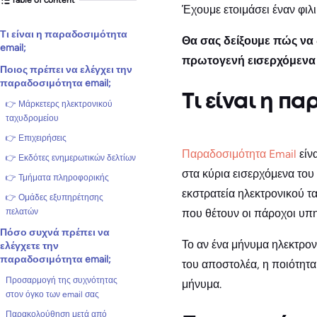
Έχουμε ετοιμάσει έναν φιλ
Τι είναι η παραδοσιμότητα
Θα σας δείξουμε πώς να 
email;
πρωτογενή εισερχόμενα 
Ποιος πρέπει να ελέγχει την
παραδοσιμότητα email;
Τι είναι η π
👉 Μάρκετερς ηλεκτρονικού
ταχυδρομείου
👉 Επιχειρήσεις
Παραδοσιμότητα Email
είν
👉 Εκδότες ενημερωτικών δελτίων
στα κύρια εισερχόμενα του
👉 Τμήματα πληροφορικής
εκστρατεία ηλεκτρονικού τ
👉 Ομάδες εξυπηρέτησης
που θέτουν οι πάροχοι υπ
πελατών
Πόσο συχνά πρέπει να
Το αν ένα μήνυμα ηλεκτρον
ελέγχετε την
παραδοσιμότητα email;
του αποστολέα, η ποιότητα
Προσαρμογή της συχνότητας
μήνυμα.
στον όγκο των email σας
Παρακολούθηση μετά από