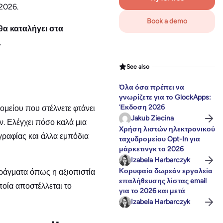
 2026.
Book a demo
θα καταλήγει στα
.
See also
Όλα όσα πρέπει να
γνωρίζετε για το GlockApps:
Έκδοση 2026
ομείου που στέλνετε φτάνει
Jakub Ziecina
. Ελέγχει πόσο καλά μια
Χρήση λιστών ηλεκτρονικού
γραφίας και άλλα εμπόδια
ταχυδρομείου Opt-In για
μάρκετινγκ το 2026
Izabela Harbarczyk
Κορυφαία δωρεάν εργαλεία
πράγματα όπως η αξιοπιστία
επαλήθευσης λίστας email
ποία αποστέλλεται το
για το 2026 και μετά
Izabela Harbarczyk