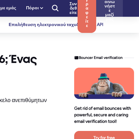
οινω
Συν
ρ
νήστ
 με εμάς
Πόροι
δεθ
α
ε
είτε
φ
μαζί
ε
μας
ίτ
Επαλήθευση ηλεκτρονικού ταχυδρομείου API
ε
6; Ένας
Bouncer Email verification
άκελο ανεπιθύμητων
Get rid of email bounces with
powerful, secure and caring
email verification tool!
Try for free