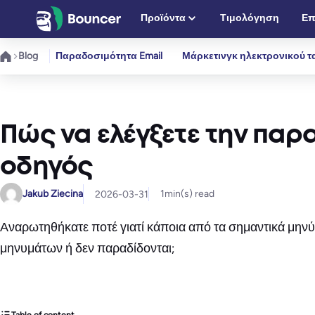
Μετάβαση
Προϊόντα
Τιμολόγηση
Επ
στο
περιεχόμενο
Blog
Παραδοσιμότητα Email
Μάρκετινγκ ηλεκτρονικού τ
Πώς να ελέγξετε την παρ
οδηγός
Jakub Ziecina
1
min(s) read
2026-03-31
Αναρωτηθήκατε ποτέ γιατί κάποια από τα σημαντικά μην
μηνυμάτων ή δεν παραδίδονται;
Table of content