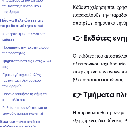
αποτελέσματα του ελέγχου
ταυτότητας ηλεκτρονικού
Κάθε επιχείρηση που χρησι
ταχυδρομείου
παρακολουθεί την παραδοσ
Πώς να βελτιώσετε την
αποτρέψει σημαντικά μηνύ
παραδοσιμότητα email
Κρατήστε τη λίστα email σας
👉 Εκδότες εν
καθαρή
Προτιμήστε την ποιότητα έναντι
της ποσότητας
Οι εκδότες που αποστέλλου
Τμηματοποιήστε τις λίστες email
ηλεκτρονικού ταχυδρομείου
σας
εισερχόμενα των αναγνωστώ
Εφαρμογή ισχυρού ελέγχου
βλέπονται και εκτιμώνται.
ταυτότητας ηλεκτρονικού
ταχυδρομείου
👉 Τμήματα πλ
Παρακολουθήστε τη φήμη του
αποστολέα σας
Ρυθμίστε τη συχνότητα και το
Η παρακολούθηση των μετρ
χρονοδιάγραμμα των email
εξερχόμενες διευθύνσεις 
Bouncer – ένα από τα