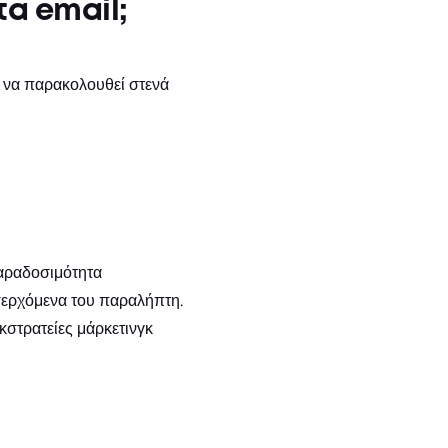
τα email;
 να παρακολουθεί στενά
παραδοσιμότητα
ισερχόμενα του παραλήπτη.
κστρατείες μάρκετινγκ