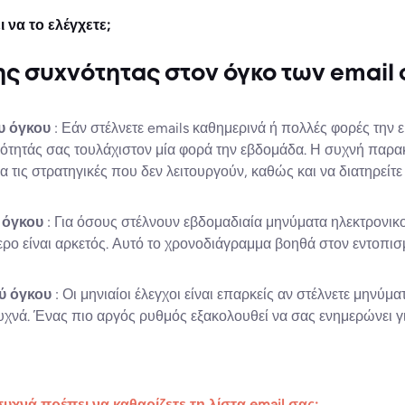
να το ελέγχετε;
ς συχνότητας στον όγκο των email
ου όγκου
: Εάν στέλνετε emails καθημερινά ή πολλές φορές την ε
ότητάς σας τουλάχιστον μία φορά την εβδομάδα. Η συχνή παρα
 τις στρατηγικές που δεν λειτουργούν, καθώς και να διατηρείτ
υ όγκου
: Για όσους στέλνουν εβδομαδιαία μηνύματα ηλεκτρονικ
ρο είναι αρκετός. Αυτό το χρονοδιάγραμμα βοηθά στον εντοπι
ού όγκου
: Οι μηνιαίοι έλεγχοι είναι επαρκείς αν στέλνετε μηνύμ
υχνά. Ένας πιο αργός ρυθμός εξακολουθεί να σας ενημερώνει γ
υχνά πρέπει να καθαρίζετε τη λίστα email σας;