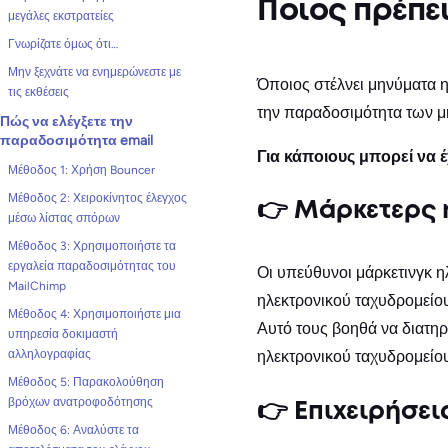
Ποιος πρέπει
μεγάλες εκστρατείες
Γνωρίζατε όμως ότι…
Μην ξεχνάτε να ενημερώνεστε με
Όποιος στέλνει μηνύματα 
τις εκθέσεις
την παραδοσιμότητα των μ
Πώς να ελέγξετε την
παραδοσιμότητα email
Για κάποιους μπορεί να έ
Μέθοδος 1: Χρήση Bouncer
Μέθοδος 2: Χειροκίνητος έλεγχος
👉 Μάρκετερς 
μέσω λίστας σπόρων
Μέθοδος 3: Χρησιμοποιήστε τα
εργαλεία παραδοσιμότητας του
Οι υπεύθυνοι μάρκετινγκ η
MailChimp
ηλεκτρονικού ταχυδρομείου
Μέθοδος 4: Χρησιμοποιήστε μια
Αυτό τους βοηθά να διατηρ
υπηρεσία δοκιμαστή
αλληλογραφίας
ηλεκτρονικού ταχυδρομείου
Μέθοδος 5: Παρακολούθηση
βρόχων ανατροφοδότησης
👉 Επιχειρήσει
Μέθοδος 6: Αναλύστε τα