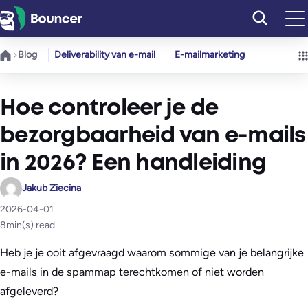
Ga
naar
de
Blog
Deliverability van e-mail
E-mailmarketing
inhoud
Hoe controleer je de
bezorgbaarheid van e-mails
in 2026? Een handleiding
Jakub Ziecina
2026-04-01
8
min(s) read
Heb je je ooit afgevraagd waarom sommige van je belangrijke
e-mails in de spammap terechtkomen of niet worden
afgeleverd?