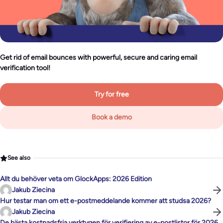
Get rid of email bounces with powerful, secure and caring email
verification tool!
Try for free
Book a demo
See also
Allt du behöver veta om GlockApps: 2026 Edition
Jakub Ziecina
Hur testar man om ett e-postmeddelande kommer att studsa 2026?
Jakub Ziecina
De bästa kostnadsfria verktygen för verifiering av e-postlistor för 2026