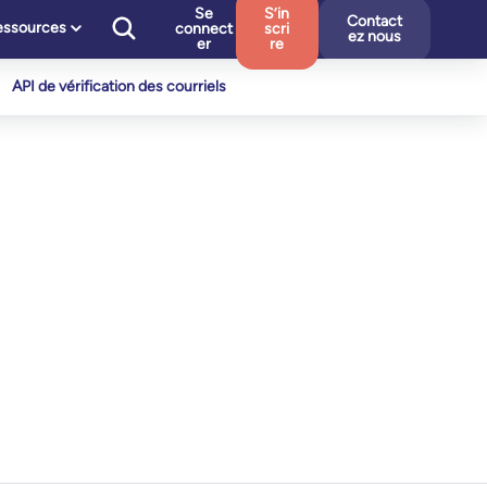
Se
S’in
Contact
essources
connect
scri
ez nous
er
re
API de vérification des courriels