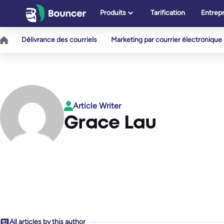
Aller
Produits
Tarification
Entrepr
au
contenu
Délivrance des courriels
Marketing par courrier électronique
Article Writer
Grace Lau
All articles by this author