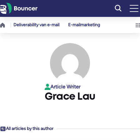
Ga
naar
de
Deliverability van e-mail
E-mailmarketing
inhoud
Article Writer
Grace Lau
All articles by this author