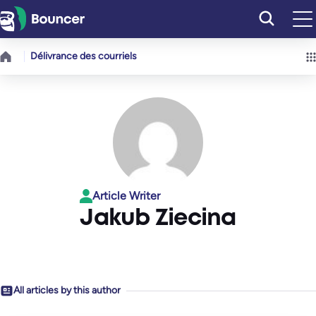
Aller
au
contenu
Délivrance des courriels
Article Writer
Jakub Ziecina
All articles by this author