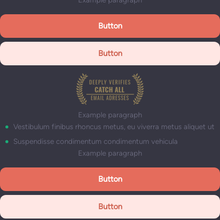
Button
Button
Example paragraph
Vestibulum finibus rhoncus metus, eu viverra metus aliquet ut
Suspendisse condimentum condimentum vehicula
Example paragraph
Button
Button