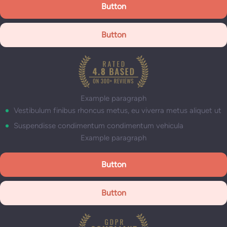
Button
Button
Example paragraph
Vestibulum finibus rhoncus metus, eu viverra metus aliquet ut
Suspendisse condimentum condimentum vehicula
Example paragraph
Button
Button