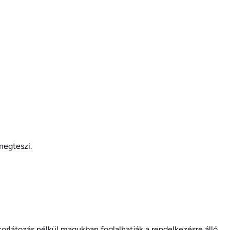
megteszi.
korlátozás nélkül magukban foglalhatják a rendelkezésre álló