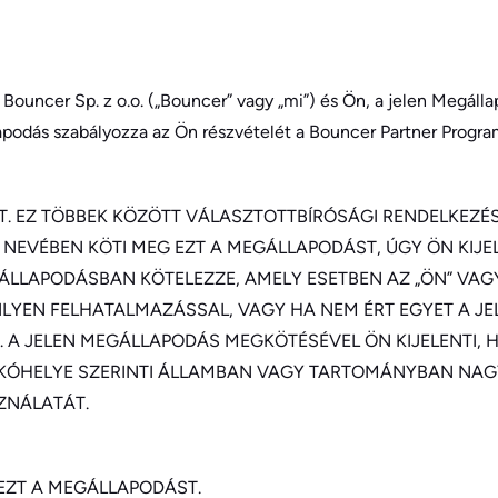
ouncer Sp. z o.o. („Bouncer” vagy „mi”) és Ön, a jelen Megállap
podás szabályozza az Ön részvételét a Bouncer Partner Programb
T. EZ TÖBBEK KÖZÖTT VÁLASZTOTTBÍRÓSÁGI RENDELKEZÉS
NEVÉBEN KÖTI MEG EZT A MEGÁLLAPODÁST, ÚGY ÖN KIJEL
LLAPODÁSBAN KÖTELEZZE, AMELY ESETBEN AZ „ÖN” VAGY 
LYEN FELHATALMAZÁSSAL, VAGY HA NEM ÉRT EGYET A JEL
A JELEN MEGÁLLAPODÁS MEGKÖTÉSÉVEL ÖN KIJELENTI, H
ÓHELYE SZERINTI ÁLLAMBAN VAGY TARTOMÁNYBAN NAGY
ZNÁLATÁT.
EZT A MEGÁLLAPODÁST.