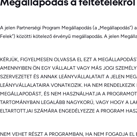
Megállapodás a feltételekről
A jelen Partnerségi Program Megállapodás (a „Megállapodás”) a B
Felek”) közötti kötelező érvényű megállapodás. A jelen Megálla
KÉRJÜK, FIGYELMESEN OLVASSA EL EZT A MEGÁLLAPODÁS
AMENNYIBEN ÖN EGY VÁLLALAT VAGY MÁS JOGI SZEMÉLY 
SZERVEZETET ÉS ANNAK LEÁNYVÁLLALATAIT A JELEN MEGÁ
LEÁNYVÁLLALATAIRA VONATKOZIK. HA NEM RENDELKEZIK I
MEGÁLLAPODÁST, ÉS NEM HASZNÁLHATJA A PROGRAMOT. 
TARTOMÁNYBAN LEGALÁBB NAGYKORÚ, VAGY HOGY A LAK
ELTARTOTTJAI SZÁMÁRA ENGEDÉLYEZZE A PROGRAM HAS
NEM VEHET RÉSZT A PROGRAMBAN, HA NEM FOGADJA EL 