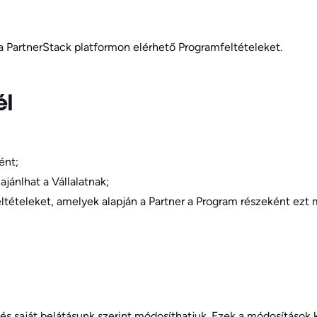
 a PartnerStack platformon elérhető Programfeltételeket.
él
ént;
jánlhat a Vállalatnak;
ételeket, amelyek alapján a Partner a Program részeként ezt 
és saját belátásunk szerint módosíthatjuk. Ezek a módosítások 