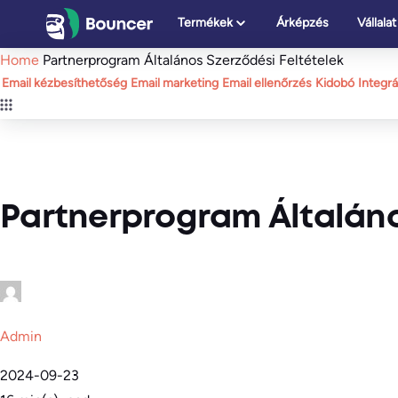
Ugrás
Termékek
Árképzés
Vállalat
a
Home
Partnerprogram Általános Szerződési Feltételek
tartalomhoz
Email kézbesíthetőség
Email marketing
Email ellenőrzés
Kidobó
Integr
Partnerprogram Általáno
Admin
2024-09-23