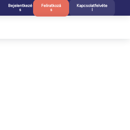
Bejelentkezé
Feliratkozá
Kapcsolatfelvéte
s
s
l