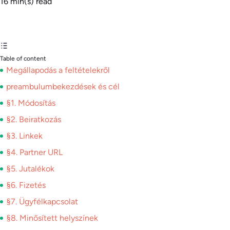
16
min(s) read
Table of content
Megállapodás a feltételekről
preambulumbekezdések és cél
§1. Módosítás
§2. Beiratkozás
§3. Linkek
§4. Partner URL
§5. Jutalékok
§6. Fizetés
§7. Ügyfélkapcsolat
§8. Minősített helyszínek