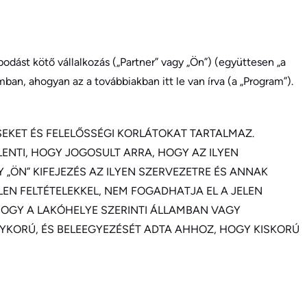
odást kötő vállalkozás („Partner” vagy „Ön”) (együttesen „a
an, ahogyan az a továbbiakban itt le van írva (a „Program”).
EKET ÉS FELELŐSSÉGI KORLÁTOKAT TARTALMAZ.
ENTI, HOGY JOGOSULT ARRA, HOGY AZ ILYEN
„ÖN” KIFEJEZÉS AZ ILYEN SZERVEZETRE ÉS ANNAK
EN FELTÉTELEKKEL, NEM FOGADHATJA EL A JELEN
OGY A LAKÓHELYE SZERINTI ÁLLAMBAN VAGY
KORÚ, ÉS BELEEGYEZÉSÉT ADTA AHHOZ, HOGY KISKORÚ