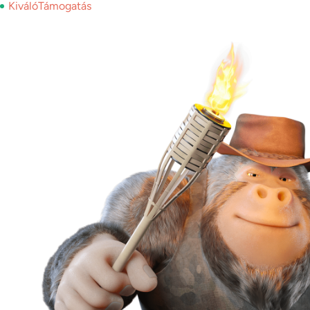
KiválóTámogatás