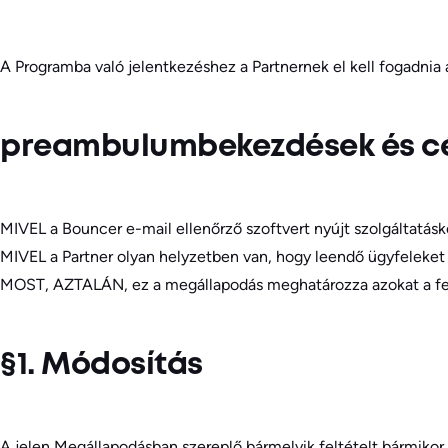
A Programba való jelentkezéshez a Partnernek el kell fogadnia
preambulumbekezdések és c
MIVEL a Bouncer e-mail ellenőrző szoftvert nyújt szolgáltatásk
MIVEL a Partner olyan helyzetben van, hogy leendő ügyfeleket a
MOST, AZTALÁN, ez a megállapodás meghatározza azokat a felt
§1. Módosítás
A jelen Megállapodásban szereplő bármelyik feltételt bármikor 