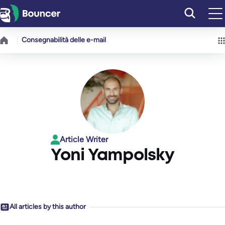
Vai
al
contenuto
Consegnabilità delle e-mail
Article Writer
Yoni Yampolsky
All articles by this author