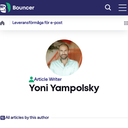
Hoppa
till
innehåll
Leveransförmåga för e-post
Article Writer
Yoni Yampolsky
All articles by this author