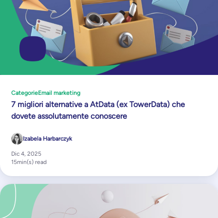
Categorie
Email marketing
7 migliori alternative a AtData (ex TowerData) che
dovete assolutamente conoscere
Izabela Harbarczyk
Dic 4, 2025
15
min(s) read