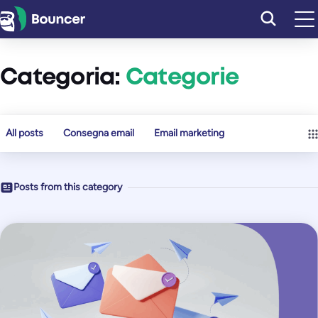
Vai
al
contenuto
Categoria:
Categorie
All posts
Consegna email
Email marketing
Posts from this category