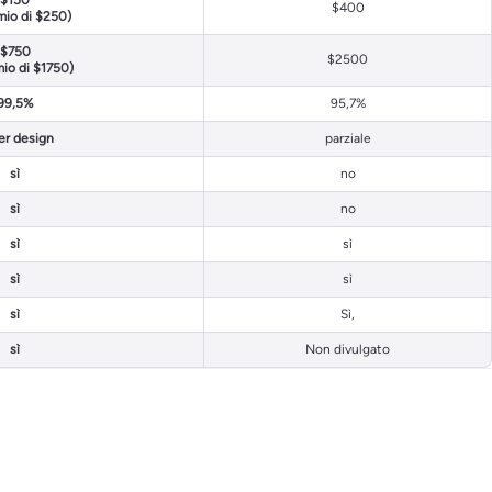
$150
$400
mio di $250)
$750
$2500
mio di $1750)
99,5%
95,7%
per design
parziale
sì
no
sì
no
sì
sì
sì
sì
sì
Sì,
sì
Non divulgato