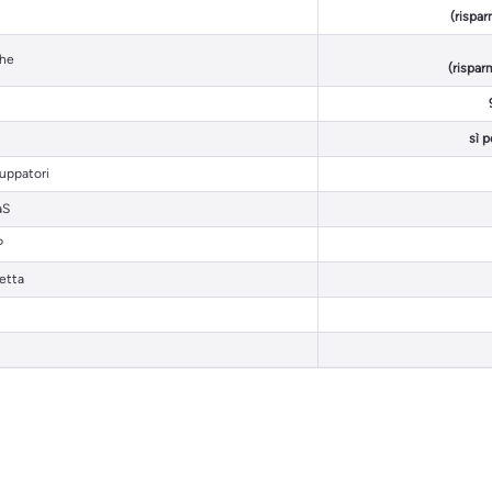
(rispar
che
(rispar
sì 
luppatori
aS
P
etta