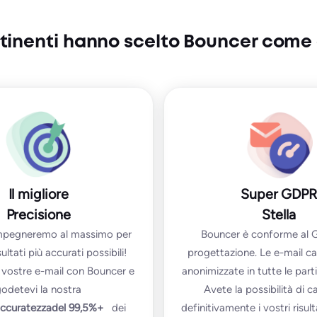
ontinenti hanno scelto Bouncer come
Il migliore
Super GDPR
Precisione
Stella
 impegneremo al massimo per
Bouncer è conforme al 
isultati più accurati possibili!
progettazione. Le e-mail c
e vostre e-mail con Bouncer e
anonimizzate in tutte le part
odetevi la nostra
Avete la possibilità di c
ccuratezza
del 99,5%+
dei
definitivamente i vostri risulta