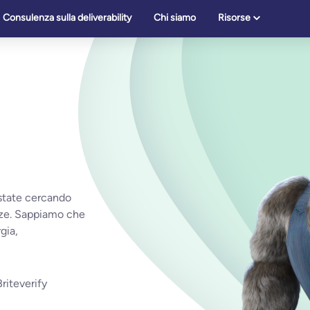
Consulenza sulla deliverability
Chi siamo
Risorse
state cercando
enze. Sappiamo che
gia,
Briteverify