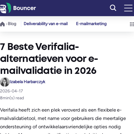
Ga
naar
de
Blog
Deliverability van e-mail
E-mailmarketing
inhoud
7 Beste Verifalia-
alternatieven voor e-
mailvalidatie in 2026
Izabela Harbarczyk
2026-04-17
8
min(s) read
Verifalia heeft zich een plek veroverd als een flexibele e-
mailvalidatietool, met name voor gebruikers die meertalige
ondersteuning of ontwikkelaarsvriendelijke opties nodig