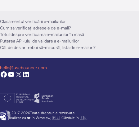
Clasamentul verificării e-mailurilor
Cum să verificați adresele de e-mail?
Totul despre verificarea e-mailurilor în masă
Puterea API-ului de validare a e-mailurilor
Cât de des ar trebui să-mi curăț lista de e-mailuri?
hello@usebouncer.com
© 2017-2026Toate
drepturile rezervate.
Realizat cu ❤️ în Wroclaw, 🇵🇱. Găzduit în 🇪🇺.