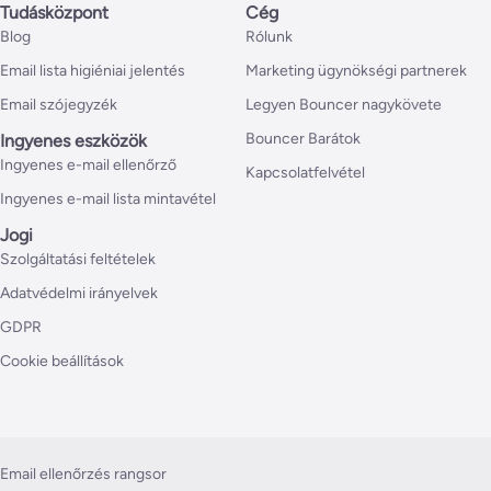
Tudásközpont
Cég
Blog
Rólunk
Email lista higiéniai jelentés
Marketing ügynökségi partnerek
Email szójegyzék
Legyen Bouncer nagykövete
Bouncer Barátok
Ingyenes eszközök
Ingyenes e-mail ellenőrző
Kapcsolatfelvétel
Ingyenes e-mail lista mintavétel
Jogi
Szolgáltatási feltételek
Adatvédelmi irányelvek
GDPR
Cookie beállítások
Email ellenőrzés rangsor