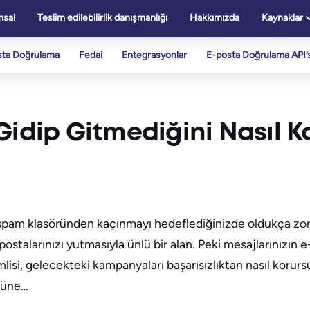
sal
Teslim edilebilirlik danışmanlığı
Hakkımızda
Kaynaklar
sta Doğrulama
Fedai
Entegrasyonlar
E-posta Doğrulama API’s
Gidip Gitmediğini Nasıl K
spam klasöründen kaçınmayı hedeflediğinizde oldukça zor 
postalarınızı yutmasıyla ünlü bir alan. Peki mesajlarınızın e-
lisi, gelecekteki kampanyaları başarısızlıktan nasıl korur
örüne…