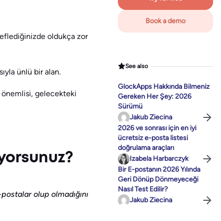
Book a demo
eflediğinizde oldukça zor
See also
ıyla ünlü bir alan.
GlockApps Hakkında Bilmeniz
n önemlisi, gelecekteki
Gereken Her Şey: 2026
Sürümü
Jakub Ziecina
2026 ve sonrası için en iyi
ücretsiz e-posta listesi
doğrulama araçları
yorsunuz?
Izabela Harbarczyk
Bir E-postanın 2026 Yılında
Geri Dönüp Dönmeyeceği
Nasıl Test Edilir?
-postalar olup olmadığını
Jakub Ziecina