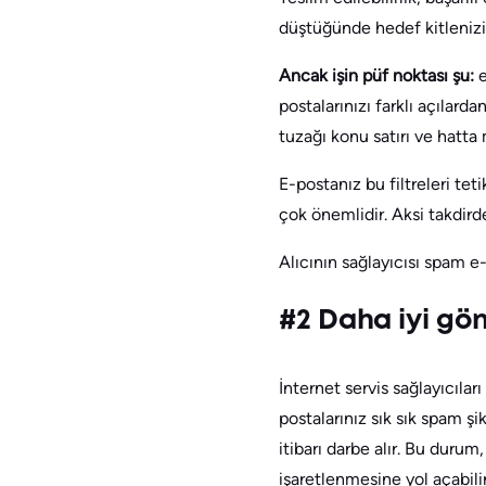
düştüğünde hedef kitlenizin 
Ancak işin püf noktası şu:
e
postalarınızı farklı açılard
tuzağı konu satırı ve hatta
E-postanız bu filtreleri te
çok önemlidir. Aksi takdir
Alıcının sağlayıcısı spam e-
#2 Daha iyi gön
İnternet servis sağlayıcıları
postalarınız sık sık spam şi
itibarı darbe alır. Bu duru
işaretlenmesine yol açabilir