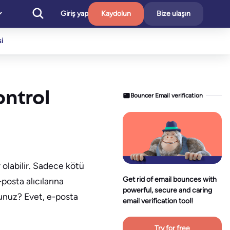
Giriş yap
Kaydolun
Bize ulaşın
i
ontrol
Bouncer Email verification
olabilir. Sadece kötü
Get rid of email bounces with
posta alıcılarına
powerful, secure and caring
sunuz? Evet, e-posta
email verification tool!
Try for free