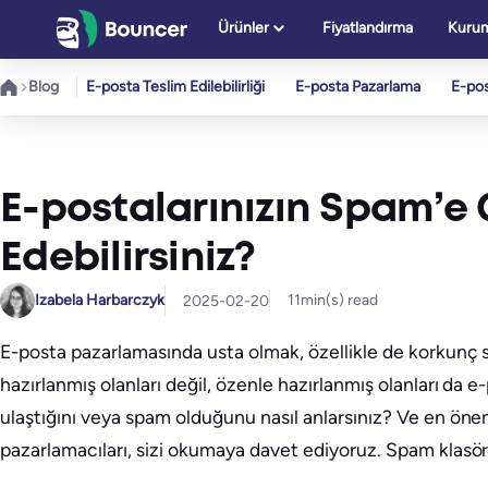
İçeriğe
Ürünler
Fiyatlandırma
Kurum
geç
Blog
E-posta Teslim Edilebilirliği
E-posta Pazarlama
E-po
E-postalarınızın Spam’e 
Edebilirsiniz?
Izabela Harbarczyk
11
min(s) read
2025-02-20
E-posta pazarlamasında usta olmak, özellikle de korkunç 
hazırlanmış olanları değil, özenle hazırlanmış olanları da e-
ulaştığını veya spam olduğunu nasıl anlarsınız? Ve en önem
pazarlamacıları, sizi okumaya davet ediyoruz. Spam klas