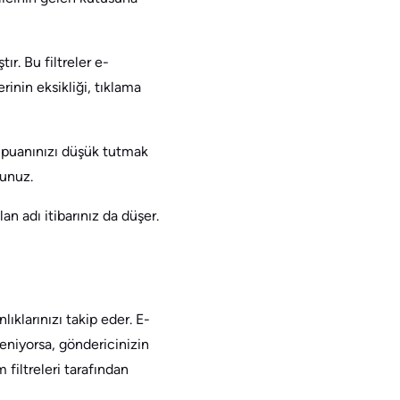
ır. Bu filtreler e-
rinin eksikliği, tıklama
m puanınızı düşük tutmak
sunuz.
an adı itibarınız da düşer.
lıklarınızı takip eder. E-
tleniyorsa, göndericinizin
filtreleri tarafından