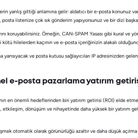
erin yanlış gittiği anlamına gelir: aldatıcı bir e-posta konunuz v
, posta listenize çok sık gönderim yapıyorsunuz ve bir dizi başk
rını koruyabilirsiniz. Örneğin, CAN-SPAM Yasası gibi kural ve yö
ibi kötü hilelerden kaçının ve e-posta içeriğinizin alakalı olduğu
na yansıyacak ve posta kutusu sağlayıcıları IP adresinizden gele
el e-posta pazarlama yatırım getiri
 en önemli hedeflerinden biri yatırım getirisi (ROI) elde etmekt
, etkileşim, dönüşüm ve nihayetinde daha yüksek bir yatırım get
şmek otomatik olarak görünürlüğü azaltır ve daha düşük açılma 