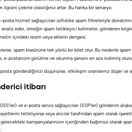
ilgisini çekme olasılığınız artar. Bu harika bir senaryo.
-posta hizmet sağlayıcıları sofistike spam filtreleriyle donatılmışt
an analiz eder, örneğin spam tetikleyici kelimeler, gönderen bilgile
 metin içindeki resim veya eklerin dengesi.
tiklerse, spam klasörüne tek yönlü bir bilet olur. Bu nedenle spa
de, e-postanızın görülme ve okunma şansını en aza indirmiş olur
posta gönderdiğinizi düşünürse, etkileşim oranlarınız düşer ve al
derici itibarı
 (İSS’ler) ve e-posta servis sağlayıcıları (ESP’ler) gönderim alışkan
kayetlerini tetikliyorsa veya alıcılar tarafından spam olarak işare
m, gelecekteki kampanyalarınızın içeriğinden bağımsız olarak spam 
.