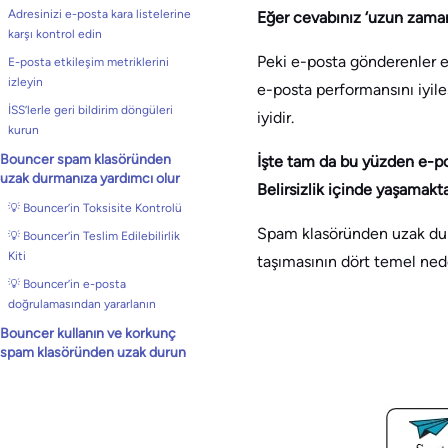
Adresinizi e-posta kara listelerine
Eğer cevabınız ‘uzun zaman
karşı kontrol edin
Peki e-posta gönderenler e-
E-posta etkileşim metriklerini
izleyin
e-posta performansını iyil
İSS’lerle geri bildirim döngüleri
iyidir.
kurun
Bouncer spam klasöründen
İşte tam da bu yüzden e-po
uzak durmanıza yardımcı olur
Belirsizlik içinde yaşamakt
💡 Bouncer’in Toksisite Kontrolü
Spam klasöründen uzak durm
💡 Bouncer’in Teslim Edilebilirlik
Kiti
taşımasının dört temel ned
💡 Bouncer’in e-posta
doğrulamasından yararlanın
Bouncer kullanın ve korkunç
spam klasöründen uzak durun