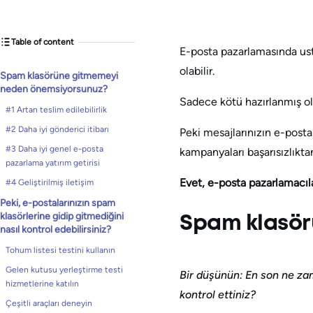
Table of content
E-posta pazarlamasında us
olabilir.
Spam klasörüne gitmemeyi
neden önemsiyorsunuz?
Sadece kötü hazırlanmış olan
#1 Artan teslim edilebilirlik
#2 Daha iyi gönderici itibarı
Peki mesajlarınızın e-posta
#3 Daha iyi genel e-posta
kampanyaları başarısızlıkta
pazarlama yatırım getirisi
Evet, e-posta pazarlamacıla
#4 Geliştirilmiş iletişim
Peki, e-postalarınızın spam
klasörlerine gidip gitmediğini
Spam klasör
nasıl kontrol edebilirsiniz?
Tohum listesi testini kullanın
Gelen kutusu yerleştirme testi
Bir düşünün: En son ne zam
hizmetlerine katılın
kontrol ettiniz?
Çeşitli araçları deneyin