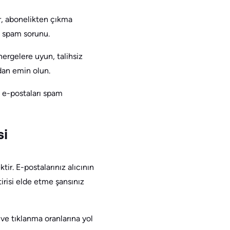
ar, abonelikten çıkma
a spam sorunu.
nergelere uyun, talihsiz
ndan emin olun.
n e-postaları spam
si
ir. E-postalarınız alıcının
irisi elde etme şansınız
ve tıklanma oranlarına yol