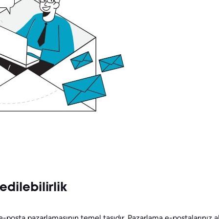
edilebilirlik
lı e-posta pazarlamasının temel taşıdır. Pazarlama e-postalarınız 