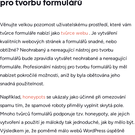
pro tvorbu formulářů
Věnujte velkou pozornost uživatelskému prostředí, které vám
tvůrce formuláře nabízí jako
tvůrce webu
. Je vytváření
kvalitních webových stránek a formulářů snadné, nebo
obtížné? Neohrabaný a nereagující nástroj pro tvorbu
formulářů bude zpravidla vytvářet neohrabané a nereagující
formuláře. Profesionální nástroj pro tvorbu formulářů by měl
nabízet pokročilé možnosti, aniž by byla obětována jeho
snadná použitelnost.
Například,
honeypots
se ukázaly jako účinné při omezování
spamu tím, že spamové roboty přiměly vyplnit skrytá pole.
Mnoho tvůrců formulářů podporuje tzv. honeypoty, ale jejich
vytvoření a použití je málokdy tak jednoduché, jak by mělo být.
Výsledkem je, že poměrně málo webů WordPress úspěšně