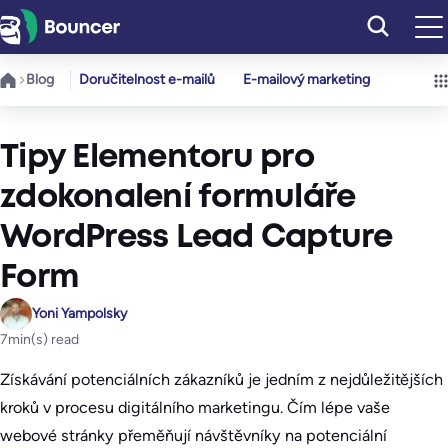
Přeskočit
na
obsah
Blog
Doručitelnost e-mailů
E-mailový marketing
Tipy Elementoru pro
zdokonalení formuláře
WordPress Lead Capture
Form
Yoni Yampolsky
7
min(s) read
Získávání potenciálních zákazníků je jedním z nejdůležitějších
kroků v procesu digitálního marketingu. Čím lépe vaše
webové stránky přeměňují návštěvníky na potenciální