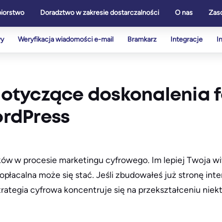
biorstwo
Doradztwo w zakresie dostarczalności
O nas
Zas
wy
Weryfikacja wiadomości e-mail
Bramkarz
Integracje
I
otyczące doskonalenia 
rdPress
ów w procesie marketingu cyfrowego. Im lepiej Twoja wi
płacalna może się stać. Jeśli zbudowałeś już stronę inte
strategia cyfrowa koncentruje się na przekształceniu niek