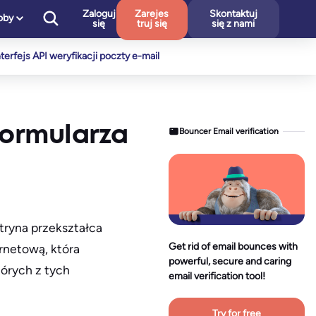
Zaloguj
Zarejes
Skontaktuj
oby
się
truj się
się z nami
nterfejs API weryfikacji poczty e-mail
formularza
Bouncer Email verification
tryna przekształca
Get rid of email bounces with
rnetową, która
powerful, secure and caring
tórych z tych
email verification tool!
Try for free