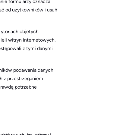
nie formularzy oznacza
erać od użytkowników i usuń
rytoriach objętych
eli witryn internetowych,
ostępowali z tymi danymi
owników podawania danych
h z przestrzeganiem
aprawdę potrzebne