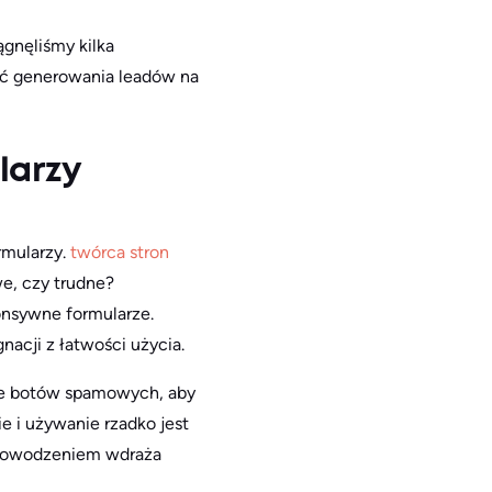
ągnęliśmy kilka
ść generowania leadów na
larzy
rmularzy.
twórca stron
we, czy trudne?
onsywne formularze.
acji z łatwości użycia.
ie botów spamowych, aby
e i używanie rzadko jest
z powodzeniem wdraża