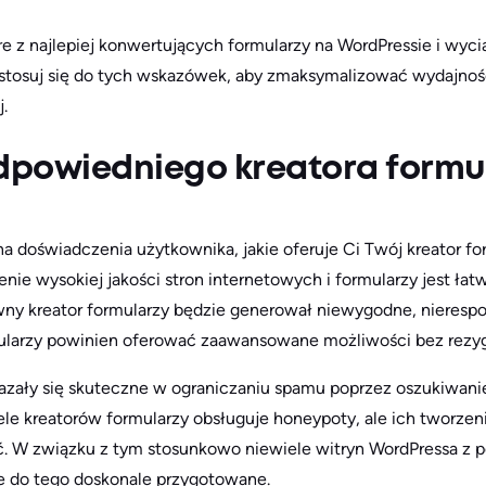
e z najlepiej konwertujących formularzy na WordPressie i wyci
stosuj się do tych wskazówek, aby zmaksymalizować wydajno
.
odpowiedniego kreatora formu
 doświadczenia użytkownika, jakie oferuje Ci Twój kreator fo
enie wysokiej jakości stron internetowych i formularzy jest łat
ny kreator formularzy będzie generował niewygodne, nieresp
mularzy powinien oferować zaawansowane możliwości bez rezygn
azały się skuteczne w ograniczaniu spamu poprzez oszukiwan
ele kreatorów formularzy obsługuje honeypoty, ale ich tworzeni
yć. W związku z tym stosunkowo niewiele witryn WordPressa 
e do tego doskonale przygotowane.