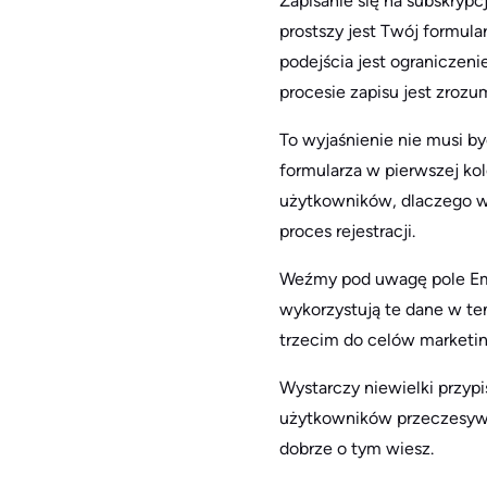
Zapisanie się na subskrypc
prostszy jest Twój formula
podejścia jest ograniczeni
procesie zapisu jest zrozu
To wyjaśnienie nie musi b
formularza w pierwszej kol
użytkowników, dlaczego wy
proces rejestracji.
Weźmy pod uwagę pole Emai
wykorzystują te dane w te
trzecim do celów marketin
Wystarczy niewielki przyp
użytkowników przeczesywan
dobrze o tym wiesz.