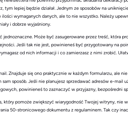
ję newslettera nie powinno przypominać składania deklaracji p
rz, tym lepiej będzie działał. Jednym ze sposobów na uniknięc
e ilości wymaganych danych, ale to nie wszystko. Należy upewn
miały i dobrze wyjaśniony.
yć jednoznaczne. Może być zasugerowane przez treść, która p
ejności. Jeśli tak nie jest, powinieneś być przygotowany na p
magasz od nich informacji i co zamierzasz z nimi zrobić. Uła
l. Znajduje się ono praktycznie w każdym formularzu, ale nie
n sam sposób. Jeśli nie planujesz sprzedawać adresów e-mail
gowych, powinieneś to zaznaczyć w przyjazny, bezpośredni sp
is, który pomoże zwiększyć wiarygodność Twojej witryny, nie 
ia 50-stronicowego dokumentu z regulaminem. Tak czy inaczej