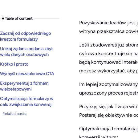
Table of content
Pozyskiwanie leadów jest 
witryna przekształca odwi
Zacznij od odpowiedniego
kreatora formularzy
Jeśli zbudowałeś już stronę
Unikaj żądania podania zbyt
cyfrowa koncentruje się n
wielu danych osobowych
będą kontynuować interakc
Krótko i prosto
możesz wykorzystać, aby p
Wymyśl nieszablonowe CTA
Eksperymentuj z formami
Im lepiej zoptymalizowany 
wieloetapowymi
uproszczony proces rejestr
Optymalizacja formularzy w
celu zwiększenia konwersji
Przyjrzyj się, jak Twoja wi
Related posts:
Postaraj się obiektywnie o
Optymalizacja formularzy
konwersji witryny.