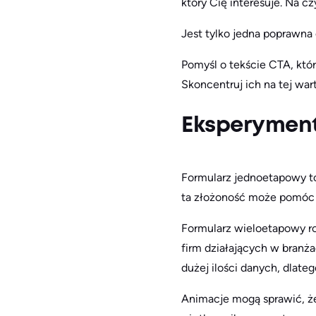
który Cię interesuje. Na c
Jest tylko jedna poprawna
Pomyśl o tekście CTA, któ
Skoncentruj ich na tej war
Eksperyment
Formularz jednoetapowy to
ta złożoność może pomóc 
Formularz wieloetapowy roz
firm działających w branż
dużej ilości danych, dlateg
Animacje mogą sprawić, że