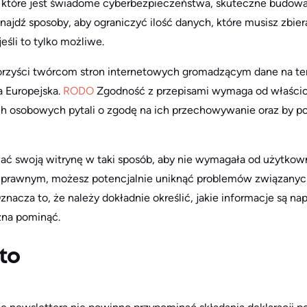
, które jest świadome cyberbezpieczeństwa, skuteczne budowa
Znajdź sposoby, aby ograniczyć ilość danych, które musisz zbi
 jeśli to tylko możliwe.
korzyści twórcom stron internetowych gromadzącym dane na te
ia Europejska.
RODO
Zgodność z przepisami wymaga od właścici
h osobowych pytali o zgodę na ich przechowywanie oraz by p
ować swoją witrynę w taki sposób, aby nie wymagała od użytk
 prawnym, możesz potencjalnie uniknąć problemów związanyc
znacza to, że należy dokładnie określić, jakie informacje są n
żna pominąć.
sto