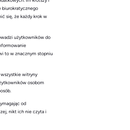
odatkowych. Im krótszy i
ie biurokratycznego
ić się, że każdy krok w
rowadzi użytkowników do
oinformowanie
twi to w znacznym stopniu
 wszystkie witryny
 użytkowników osobom
osób.
wymagając od
, nikt ich nie czyta i