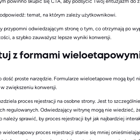
zym powinno skupić się CTA, aby podsycić Twój entuzjazm do za
 odpowiedź: temat, na którym zależy użytkownikowi.
ry przypomni odwiedzającym stronę o tym, co otrzymają po wyp
tości, a szybko zauważysz lepsze wyniki konwersji.
uj z formami wieloetapowym
 dość proste narzędzie. Formularze wieloetapowe mogą być nie
w zwiększeniu konwersji.
dziela proces rejestracji na osobne strony. Jest to szczególn
ach regulowanych. Odwiedzający witrynę mogą nie wiedzieć, 
o należy sprawić, by proces rejestracji był jak najbardziej inter
 wieloetapowy proces rejestracji stanie się mniej onieśmielaj