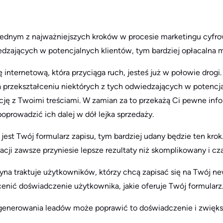
jednym z najważniejszych kroków w procesie marketingu cyfro
edzających w potencjalnych klientów, tym bardziej opłacalna m
 internetową, która przyciąga ruch, jesteś już w połowie drogi.
a przekształceniu niektórych z tych odwiedzających w potencja
ję z Twoimi treściami. W zamian za to przekażą Ci pewne infor
oprowadzić ich dalej w dół lejka sprzedaży.
jest Twój formularz zapisu, tym bardziej udany będzie ten krok.
acji zawsze przyniesie lepsze rezultaty niż skomplikowany i c
tryna traktuje użytkowników, którzy chcą zapisać się na Twój new
cenić doświadczenie użytkownika, jakie oferuje Twój formularz
 generowania leadów może poprawić to doświadczenie i zwięk