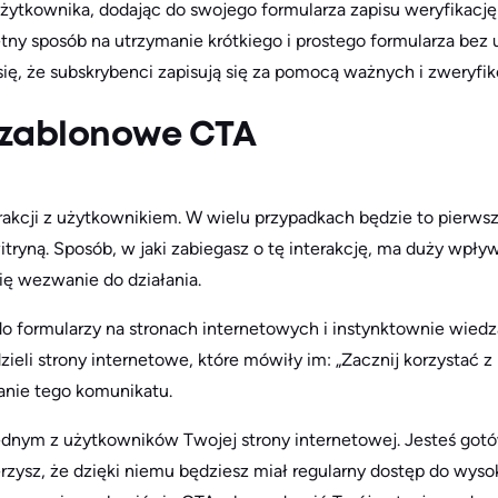
użytkownika, dodając do swojego formularza zapisu weryfikację
tny sposób na utrzymanie krótkiego i prostego formularza bez u
ię, że subskrybenci zapisują się za pomocą ważnych i zweryfi
szablonowe CTA
akcji z użytkownikiem. W wielu przypadkach będzie to pierwsz
tryną. Sposób, w jaki zabiegasz o tę interakcję, ma duży wpły
ię wezwanie do działania.
do formularzy na stronach internetowych i instynktownie wiedz
ieli strony internetowe, które mówiły im: „Zacznij korzystać z k
anie tego komunikatu.
jednym z użytkowników Twojej strony internetowej. Jesteś gotó
zysz, że dzięki niemu będziesz miał regularny dostęp do wysoki