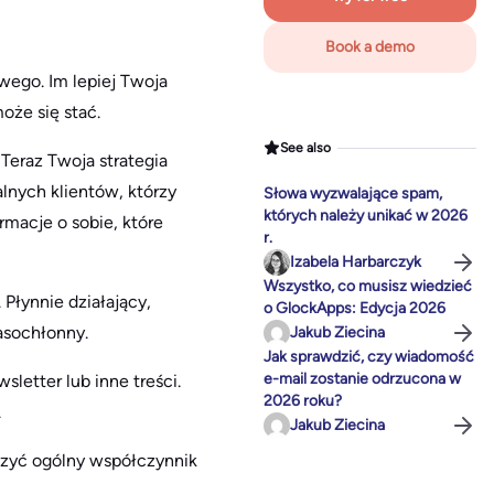
Book a demo
wego. Im lepiej Twoja
oże się stać.
See also
 Teraz Twoja strategia
lnych klientów, którzy
Słowa wyzwalające spam,
których należy unikać w 2026
macje o sobie, które
r.
Izabela Harbarczyk
Wszystko, co musisz wiedzieć
 Płynnie działający,
o GlockApps: Edycja 2026
zasochłonny.
Jakub Ziecina
Jak sprawdzić, czy wiadomość
e-mail zostanie odrzucona w
sletter lub inne treści.
2026 roku?
.
Jakub Ziecina
szyć ogólny współczynnik