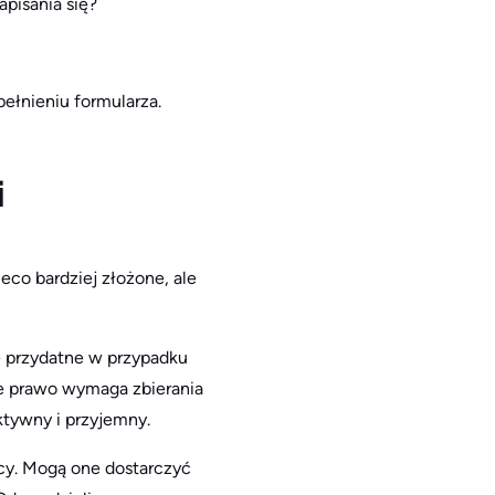
pisania się?
ełnieniu formularza.
i
co bardziej złożone, ale
ie przydatne w przypadku
że prawo wymaga zbierania
aktywny i przyjemny.
ący. Mogą one dostarczyć