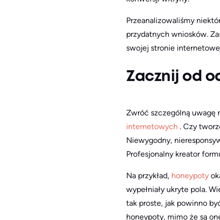
Przeanalizowaliśmy niektór
przydatnych wniosków. Za
swojej stronie internetowej
Zacznij od 
Zwróć szczególną uwagę na
internetowych
. Czy tworz
Niewygodny, nieresponsyw
Profesjonalny kreator for
Na przykład,
honeypoty
ok
wypełniały ukryte pola. Wi
tak proste, jak powinno b
honeypoty, mimo że są on