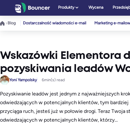
Przejdź
Produkty
Wycena
Przedsię
do
treści
Blog
Dostarczalność wiadomości e-mail
Marketing e-mailo
Wskazówki Elementora d
pozyskiwania leadów Wo
Yoni Yampolsky
6
min(s) read
Pozyskiwanie leadów jest jednym z najważniejszych krok
odwiedzających w potencjalnych klientów, tym bardziej o
przyciąga ruch, jesteś już w połowie drogi. Teraz Twoja 
odwiedzających w potencjalnych klientów, którzy…