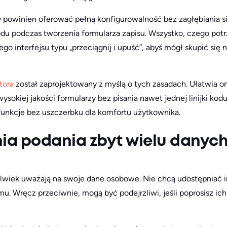
y powinien oferować pełną konfigurowalność bez zagłębiania s
odu podczas tworzenia formularza zapisu. Wszystko, czego pot
 interfejsu typu „przeciągnij i upuść”, abyś mógł skupić się na
ntora
został zaprojektowany z myślą o tych zasadach. Ułatwia 
sokiej jakości formularzy bez pisania nawet jednej linijki kod
unkcje bez uszczerbku dla komfortu użytkownika.
nia podania zbyt wielu dany
kolwiek uważają na swoje dane osobowe. Nie chcą udostępniać 
mu. Wręcz przeciwnie, mogą być podejrzliwi, jeśli poprosisz ich