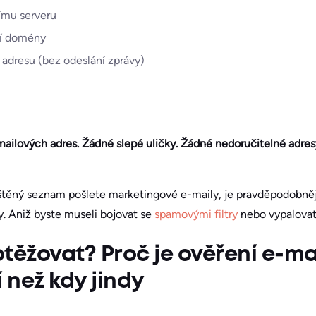
nímu serveru
ní domény
 adresu (bez odeslání zprávy)
ilových adres. Žádné slepé uličky. Žádné nedoručitelné adres
štěný seznam pošlete marketingové e-maily, je pravděpodobněj
. Aniž byste museli bojovat se
spamovými filtry
nebo vypalovat 
btěžovat? Proč je ověření e-ma
í než kdy jindy