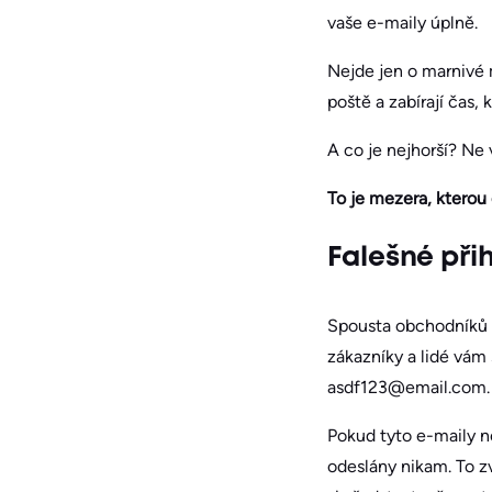
vaše e-maily úplně.
Nejde jen o marnivé 
poště a zabírají čas,
A co je nejhorší? Ne 
To je mezera, kterou 
Falešné při
Spousta obchodníků s
zákazníky a lidé vám 
asdf123@email.com. V
Pokud tyto e-maily n
odeslány nikam. To z