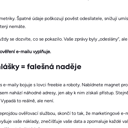
metriky. Špatné údaje poškozují pověst odesílatele, snižují umí
 který nemáte.
vždy se dozvíte, co se pokazilo. Vaše zprávy byly „odeslány“, ale 
ověření e-mailu vyplňuje.
hlášky = falešná naděje
 e-maily bojuje s lovci freebie a roboty. Nabídnete magnet pro
sem nahází náhodné adresy, jen aby k nim získali přístup. Stejn
ypadá to reálně, ale není.
eprojdou ověřovací službou, skončí to tak, že marketingové e
vyšuje vaše náklady, znečišťuje vaše data a zpomaluje každé va