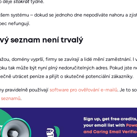
to děje
stokrát
týdně.
vašem systému – dokud se jednoho dne nepodíváte nahoru a zjist
ec nefungují.
vý seznam není trvalý
ou, domény vyprší, firmy se zavírají a lidé mění zaměstnání. I v
ku tak může být nyní plný nedoručitelných adres. Pokud jste n
ečně utrácet peníze a přijít o skutečné potenciální zákazníky.
my pravidelně používají
software pro ověřování e-mailů
. Je to s
h seznamů
.