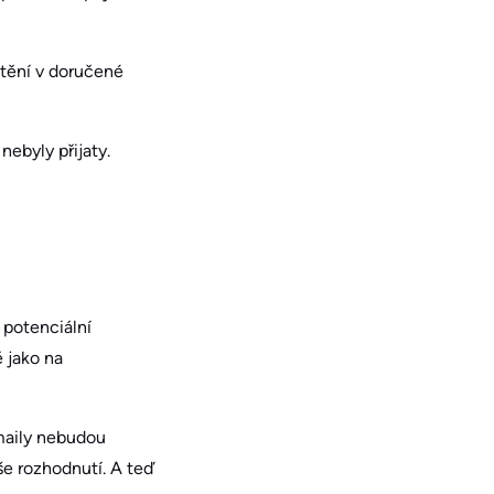
stění v doručené
nebyly přijaty.
 potenciální
ě jako na
-maily nebudou
še rozhodnutí. A teď