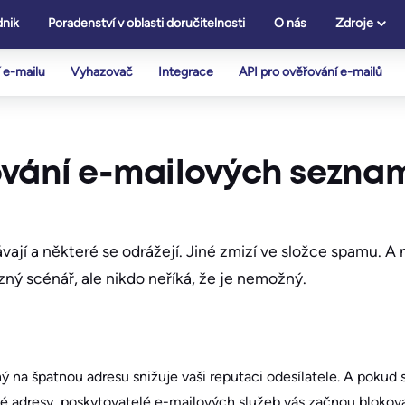
nik
Poradenství v oblasti doručitelnosti
O nás
Zdroje
 e-mailu
Vyhazovač
Integrace
API pro ověřování e-mailů
ování e-mailových sezna
vají a některé se odrážejí. Jiné zmizí ve složce spamu. A 
zný scénář, ale nikdo neříká, že je nemožný.
 na špatnou adresu snižuje vaši reputaci odesílatele. A pokud s
é adresy, poskytovatelé e-mailových služeb vás začnou blokova