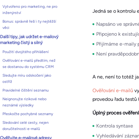
Vytvořeno pro marketing, ne pro
Jedná se o kontrolu 
inženýrství
Bonus: správně řeší i ty nejtěžší
Napsáno ve správn
věci
Připojeno k existu
Další tipy, jak udržet e-mailový
marketing čistý a silný
Přijímáme e-maily 
Použití dvojitého přihlášení
Není pravděpodobné
Ověřování e-mailů předtím, než
se dostanou do systému CRM
Sledujte míru odskočení jako
A ne, není to totéž j
ostříž
Ověřování e-mailů
vy
Pravidelné čištění seznamu
provedou řadu testů 
Neignorujte rizikové nebo
neznámé výsledky
Úplný proces ověření 
Přeskočte pochybné seznamy
Sledování celé cesty, nejen
Kontrola syntaxe
doručitelnosti e-mailů
Vyhledávání zázn
Ověřujte e-mailové adresy