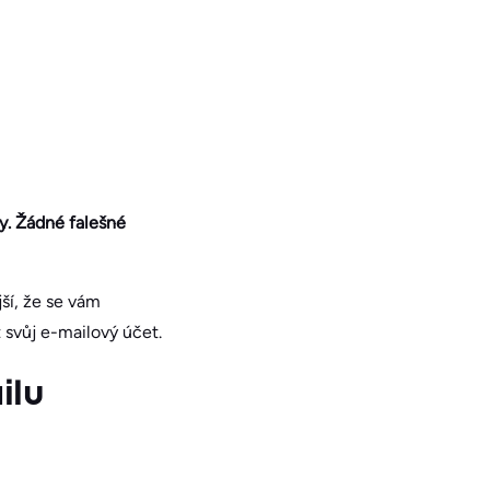
y. Žádné falešné
ší, že se vám
svůj e-mailový účet.
ilu