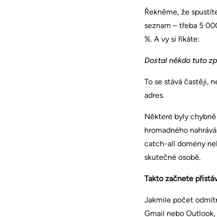
Řekněme, že spustít
seznam – třeba 5 000
%. A vy si říkáte:
Dostal někdo tuto z
To se stává častěji, 
adres.
Některé byly chybně 
hromadného nahráván
catch-all domény neb
skutečné osobě.
Takto začnete přistá
Jakmile počet odmítn
Gmail nebo Outlook,