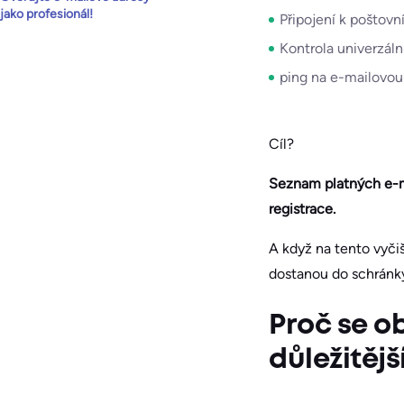
jako profesionál!
Připojení k poštov
Kontrola univerzál
ping na e-mailovou
Cíl?
Seznam platných e-ma
registrace.
A když na tento vyči
dostanou do schránky
Proč se o
důležitějš