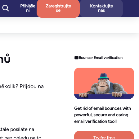
Přihláše
Zaregistrujte
Kontaktujte
ní
se
nás
mů
Bouncer Email verification
několik? Přijdou na
Get rid of email bounces with
powerful, secure and caring
email verification tool!
tále posíláte na
t bez ohledu na to,
Try for free