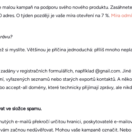
e malou kampaň na podporu svého nového produktu. Zasáhnete 
 adres. O týden později je vaše míra otevření na 7 %.
Míra odmí
právu?
než si myslíte. Většinou je příčina jednoduchá: příliš mnoho ne
zadány v registračních formulářích, například @gnail.com. Jiné
í, vyřazených seznamů nebo starých exportů kontaktů. A něko
o accept-all domény, které technicky přijímají zprávy, ale nikd
vat ve složce spamu.
utých e-mailů překročí určitou hranici, poskytovatelé e-mailov
 vám začnou nedůvěřovat. Mohou vaše kampaně označit. Nebo p