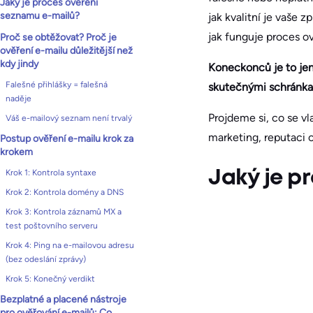
Jaký je proces ověření
seznamu e-mailů?
jak kvalitní je vaše 
jak funguje proces o
Proč se obtěžovat? Proč je
ověření e-mailu důležitější než
kdy jindy
Koneckonců je to jen 
Falešné přihlášky = falešná
skutečnými schránkam
naděje
Projdeme si, co se vl
Váš e-mailový seznam není trvalý
marketing, reputaci o
Postup ověření e-mailu krok za
krokem
Krok 1: Kontrola syntaxe
Jaký je p
Krok 2: Kontrola domény a DNS
Krok 3: Kontrola záznamů MX a
test poštovního serveru
Krok 4: Ping na e-mailovou adresu
(bez odeslání zprávy)
Krok 5: Konečný verdikt
Bezplatné a placené nástroje
pro ověřování e-mailů: Co