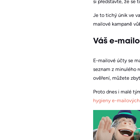
si představte, že se 
Je to tichý únik ve 
mailové kampaně vůb
Váš e-mailo
E-mailové účty se maž
seznam z minulého ro
ověření, můžete zbyt
Proto dnes i malé tý
hygieny e-mailovýc