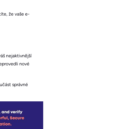
íte, že vaše e-
áš nejaktivnější
eprovedli nové
oučást správné