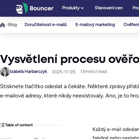
Přeskočit
Produkty
Stanovení cen
Pod
na
obsah
Blog
Doručitelnost e-mailů
E-mailový marketing
Ověření
Vysvětlení procesu ověř
Izabela Harbarczyk
13
min(s) read
2025-11-05
Stisknete tlačítko odeslat a čekáte. Některé zprávy přistá
e-mailové adresy, které nikdy neexistovaly. Ano, je to hro
Table of content
Každý e-mail odeslaný
falešné nebo neplatn