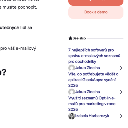
ve musíte pochopit,
Book a demo
utečných lidí se
See also
 pro váš e-mailový
7 nejlepších softwarů pro
správu e-mailových seznamů
pro obchodníky
Jakub Ziecina
ů?
Vše, co potřebujete vědět o
aplikaci GlockApps: vydání
2026
Jakub Ziecina
Využití seznamů Opt-In e-
mailů pro marketing v roce
2026
Izabela Harbarczyk