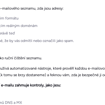
e-mailového seznamu, zda jsou adresy:
ém formátu
jícím reálným doménám
právě teď
, že by vás odmítli nebo označili jako spam.
ako ruční čištění seznamu.
užívá automatizované nástroje, které prověří každou e-mailov
(k tomu se brzy dostaneme) a řeknou vám, zda je bezpečné ji o
e-mailu zahrnuje kontroly, jako jsou:
amů DNS a MX