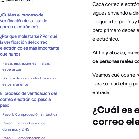
Cada correo electrón
sigues enviando a di
¿Cuál es el proceso de
verificación de la lista de
bloquearte, por muy b
correo electrónico?
pero primero debes e
¿Por qué molestarse? Por qué
electrónico.
la verificación del correo
electrónico es más importante
Al fin y al cabo, no 
que nunca
de personas reales c
Falsas inscripciones = falsas
esperanzas
Veamos qué ocurre re
Su lista de correo electrónico no
para su marketing por
es permanente
entrada.
El proceso de verificación del
correo electrónico, paso a
paso
¿Cuál es e
Paso 1: Comprobación sintáctica
correo el
Paso 2: Comprobación de
dominios y DNS
Paso 3: Comprobación del