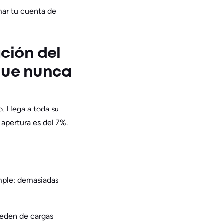
ar tu cuenta de
ación del
que nunca
 Llega a toda su
 apertura es del 7%.
imple: demasiadas
ceden de cargas