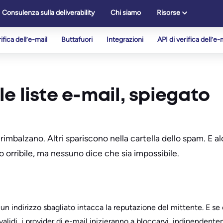
Consulenza sulla deliverability
Chi siamo
Risorse
ifica dell’e-mail
Buttafuori
Integrazioni
API di verifica dell’e-
lle liste e-mail, spiegato
i rimbalzano. Altri spariscono nella cartella dello spam. E 
io orribile, ma nessuno dice che sia impossibile.
 un indirizzo sbagliato intacca la reputazione del mittente. E se
n validi, i provider di e-mail inizieranno a bloccarvi, indipendent