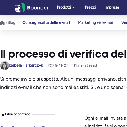
Vai
Prodotti
Prezzi
Impresa
al
contenuto
Blog
Consegnabilità delle e-mail
Marketing via e-mail
Ver
Il processo di verifica de
Izabela Harbarczyk
11
min(s) read
2025-11-05
Si preme invio e si aspetta. Alcuni messaggi arrivano, altr
indirizzi e-mail che non sono mai esistiti. Sì, è uno scenar
Table of content
Ogni e-mail inviata a
a indirizzi falsi o no