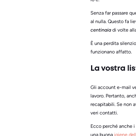
Senza far passare ques
al nulla. Questo fa li
centinaia
di volte all
È una perdita silenzi
funzionano affatto.
La vostra l
Gli account e-mail v
lavoro. Pertanto, anch
recapitabili. Se non 
veri contatti.
Ecco perché anche i 
una buona
igiene del