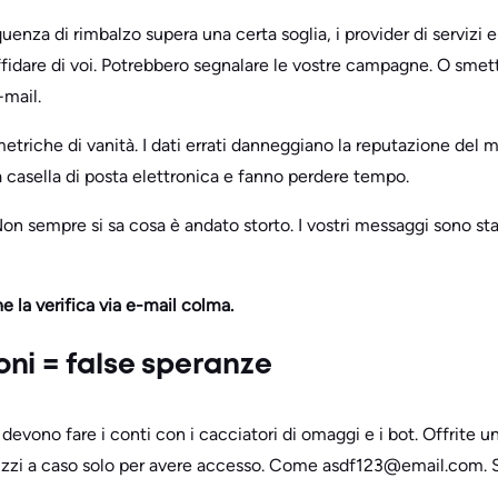
uenza di rimbalzo supera una certa soglia, i provider di servizi
ffidare di voi. Potrebbero segnalare le vostre campagne. O smett
-mail.
metriche di vanità. I dati errati danneggiano la reputazione del m
 casella di posta elettronica e fanno perdere tempo.
on sempre si sa cosa è andato storto. I vostri messaggi sono stat
e la verifica via e-mail colma.
ioni = false speranze
devono fare i conti con i cacciatori di omaggi e i bot. Offrite u
rizzi a caso solo per avere accesso. Come asdf123@email.com.