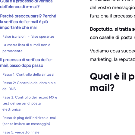
Qual è il processo di verifica
dell’elenco di e-mail?
del vostro messaggio.
funziona il processo d
Perché preoccuparsi? Perché
la verifica dell’e-mail è più
importante che mai
Dopotutto, si tratta s
False iscrizioni = false speranze
con caselle di posta r
La vostra lista di e-mail non è
Vediamo cosa succede 
permanente
marketing, la reputaz
Il processo di verifica dell’e-
mail, passo dopo passo
Passo 1: Controllo della sintassi
Qual è il 
Passo 2: Controllo del dominio e
mail?
del DNS
Fase 3: Controllo dei record MX e
test del server di posta
elettronica
Passo 4: ping dell’indirizzo e-mail
(senza inviare un messaggio)
Fase 5: verdetto finale