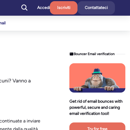
Accedi
Iscriviti
Contattateci
mail
Bouncer Email verification
alcuni? Vanno a
Get rid of email bounces with
powerful, secure and caring
email verification tool!
 continuate a inviare
emente dalla qualità
Try for free