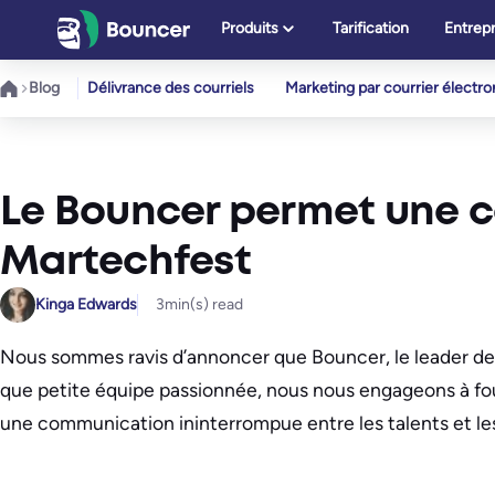
Aller
Produits
Tarification
Entrepr
au
contenu
Blog
Délivrance des courriels
Marketing par courrier électr
Le Bouncer permet une c
Martechfest
Kinga Edwards
3
min(s) read
Nous sommes ravis d’annoncer que Bouncer, le leader de la
que petite équipe passionnée, nous nous engageons à fourni
une communication ininterrompue entre les talents et le