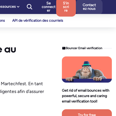
Se
S’in
Contact
essources
connect
scri
ez nous
er
re
ons
API de vérification des courriels
e au
Bouncer Email verification
u Martechfest. En tant
Get rid of email bounces with
igentes afin d’assurer
powerful, secure and caring
email verification tool!
Try for free