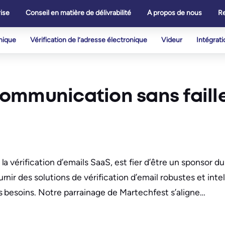
ise
Conseil en matière de délivrabilité
A propos de nous
R
onique
Vérification de l’adresse électronique
Videur
Intégrati
ommunication sans faill
 vérification d’emails SaaS, est fier d’être un sponsor d
r des solutions de vérification d’email robustes et intell
s besoins. Notre parrainage de Martechfest s’aligne…