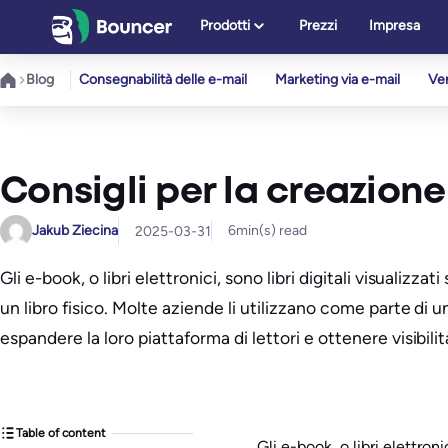
Vai
Prodotti
Prezzi
Impresa
al
contenuto
Blog
Consegnabilità delle e-mail
Marketing via e-mail
Ver
Consigli per la creazione 
Jakub Ziecina
6
min(s) read
2025-03-31
Gli e-book, o libri elettronici, sono libri digitali visuali
un libro fisico. Molte aziende li utilizzano come parte di 
espandere la loro piattaforma di lettori e ottenere visibilit
Table of content
Gli e-book, o libri elettroni