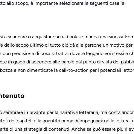
o allo scopo, è importante selezionare le seguenti caselle.
si a scaricare o acquistare un e-book se manca una sinossi. For
e dello scopo ultimo di tutto ciò dà alle persone un motivo per di
 con precisione di cosa si tratta, dovete leggerlo voi stessi e c
rete in grado di accedere alle parole dal punto di vista del pubb
 bozza e non dimenticate la call-to-action per i potenziali letto
ntenuto
 sembrare irrilevante per la narrativa letteraria, ma conta ancora
toli dei capitoli e la quantità prima di impegnarsi nella lettura, e
arte di una strategia di contenuti. Anche se può essere più ril