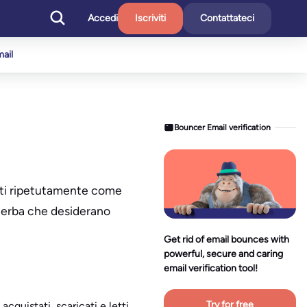
Accedi
Iscriviti
Contattateci
mail
Bouncer Email verification
letti ripetutamente come
in erba che desiderano
Get rid of email bounces with
powerful, secure and caring
email verification tool!
Try for free
acquistati, scaricati e letti