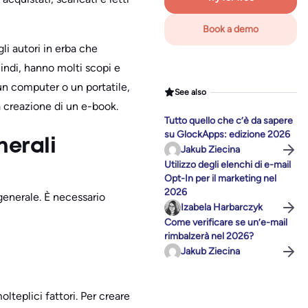
Book a demo
li autori in erba che
Quindi, hanno molti scopi e
un computer o un portatile,
See also
a creazione di un e-book.
Tutto quello che c’è da sapere
su GlockApps: edizione 2026
nerali
Jakub Ziecina
Utilizzo degli elenchi di e-mail
Opt-In per il marketing nel
2026
generale. È necessario
Izabela Harbarczyk
Come verificare se un’e-mail
rimbalzerà nel 2026?
Jakub Ziecina
teplici fattori. Per creare