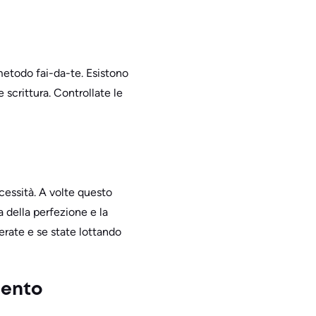
l metodo fai-da-te. Esistono
 scrittura. Controllate le
cessità. A volte questo
a della perfezione e la
gerate e se state lottando
mento