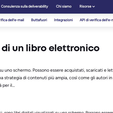
Consulenza sulla deliverability
Chi siamo
Risorse
ifica dell’e-mail
Buttafuori
Integrazioni
API di verifica dell’e-
di un libro elettronico
zzati su uno schermo. Possono essere acquistati, scaricati e 
una strategia di contenuti più ampia, così come gli autori 
à per il…
ci, sono libri digitali visualizzati su uno schermo. Possono essere 