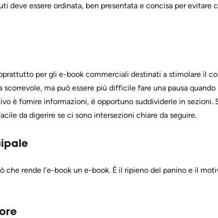
nuti deve essere ordinata, ben presentata e concisa per evitare 
 soprattutto per gli e-book commerciali destinati a stimolare il c
 scorrevole, ma può essere più difficile fare una pausa quando 
tivo è fornire informazioni, è opportuno suddividerle in sezioni. S
 facile da digerire se ci sono intersezioni chiare da seguire.
cipale
ò che rende l’e-book un e-book. È il ripieno del panino e il motiv
tore