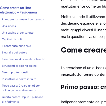
ripetutamente come un libr
Come creare un libro
elettronico – Fasi generali
Molte aziende li utilizzano
Primo passo: creare il contenuto
desiderano espandere la loro
Una sinossi
molti gruppi diversi li usa
Una pagina di contenuto
ma la questione va un po’ p
Capitoli distinti
Il contenuto principale
Come creare 
Biografia dell’autore
Fase due: modificare il contenuto
Strumenti di editing online
La creazione di un e-book d
Servizi professionali
innanzitutto fornire contenu
Riscritture e bozze infinite
Terzo passo: Creare un eBook
Primo passo: c
online con uno strumento
Quarto passo: Capire il pubblico
Indipendentemente dal profi
di riferimento