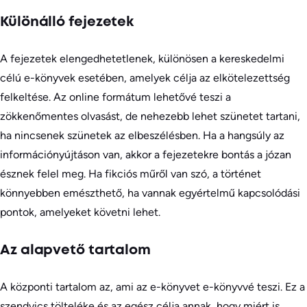
Különálló fejezetek
A fejezetek elengedhetetlenek, különösen a kereskedelmi
célú e-könyvek esetében, amelyek célja az elkötelezettség
felkeltése. Az online formátum lehetővé teszi a
zökkenőmentes olvasást, de nehezebb lehet szünetet tartani,
ha nincsenek szünetek az elbeszélésben. Ha a hangsúly az
információnyújtáson van, akkor a fejezetekre bontás a józan
észnek felel meg. Ha fikciós műről van szó, a történet
könnyebben emészthető, ha vannak egyértelmű kapcsolódási
pontok, amelyeket követni lehet.
Az alapvető tartalom
A központi tartalom az, ami az e-könyvet e-könyvvé teszi. Ez a
szendvics tölteléke és az egész célja annak, hogy miért is