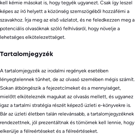
kell kérnie másokat is, hogy tegyék ugyanezt. Csak így leszel
képes az író helyett a közönség szemszögéből hozzáférni a
szavakhoz. Írja meg az első vázlatot, és ne feledkezzen meg a
potenciális olvasóknak szóló felhívásról, hogy növelje a
lehetséges elkötelezettséget.
Tartalomjegyzék
A tartalomjegyzék az irodalmi regények esetében
lényegtelennek tűnhet, de az olvasó szemében mégis számít.
Sokan átböngészik a fejezetcímeket és a mennyiséget,
mielőtt elköteleznék magukat az olvasás mellett, és ugyanez
igaz a tartalmi stratégia részét képező üzleti e-könyvekre is.
Bár az üzleti életben talán relevánsabb, a tartalomjegyzéknek
rendezettnek, jól prezentáltnak és tömörnek kell lennie, hogy
elkerülje a félreértéseket és a félreértéseket.