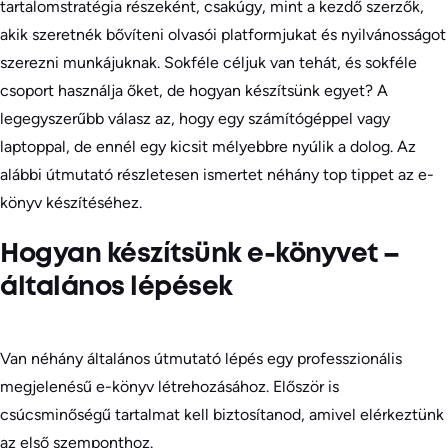
tartalomstratégia részeként, csakúgy, mint a kezdő szerzők,
akik szeretnék bővíteni olvasói platformjukat és nyilvánosságot
szerezni munkájuknak. Sokféle céljuk van tehát, és sokféle
csoport használja őket, de hogyan készítsünk egyet? A
legegyszerűbb válasz az, hogy egy számítógéppel vagy
laptoppal, de ennél egy kicsit mélyebbre nyúlik a dolog. Az
alábbi útmutató részletesen ismertet néhány top tippet az e-
könyv készítéséhez.
Hogyan készítsünk e-könyvet –
általános lépések
Van néhány általános útmutató lépés egy professzionális
megjelenésű e-könyv létrehozásához. Először is
csúcsminőségű tartalmat kell biztosítanod, amivel elérkeztünk
az első szemponthoz.