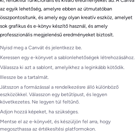
ki, rendkívül funkcionális és kiváló eredményeket ad. A Canva
az egyik lehetőség, amelyre ebben az útmutatóban
összpontosítunk, és amely egy olyan kreatív eszköz, amelyet
sok grafikus és e-könyv készítő használ, és amely
professzionális megjelenésű eredményeket biztosít.
Nyisd meg a Canvát és jelentkezz be.
Keressen egy e-könyvet a sablonlehetőségek létrehozásához.
Válassza ki azt a sablont, amelyikhez a leginkább kötődik.
Illessze be a tartalmát.
Játsszon a formázással a rendelkezésre álló különböző
eszközökkel. Válasszon egy betűtípust, és legyen
következetes. Ne legyen túl feltűnő.
Adjon hozzá képeket, ha szükséges.
Mentse el az e-könyvét, és készüljön fel arra, hogy
megoszthassa az értékesítési platformokon.