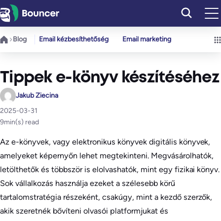
Ugrás
a
tartalomhoz
Blog
Email kézbesíthetőség
Email marketing
Tippek e-könyv készítéséhez
Jakub Ziecina
2025-03-31
9
min(s) read
Az e-könyvek, vagy elektronikus könyvek digitális könyvek,
amelyeket képernyőn lehet megtekinteni. Megvásárolhatók,
letölthetők és többször is elolvashatók, mint egy fizikai könyv.
Sok vállalkozás használja ezeket a szélesebb körű
tartalomstratégia részeként, csakúgy, mint a kezdő szerzők,
akik szeretnék bővíteni olvasói platformjukat és