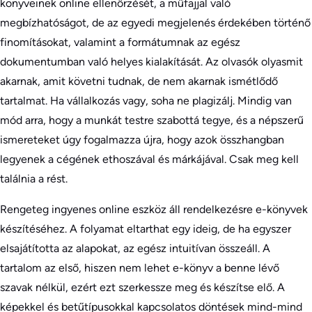
könyveinek online ellenőrzését, a műfajjal való
megbízhatóságot, de az egyedi megjelenés érdekében történő
finomításokat, valamint a formátumnak az egész
dokumentumban való helyes kialakítását. Az olvasók olyasmit
akarnak, amit követni tudnak, de nem akarnak ismétlődő
tartalmat. Ha vállalkozás vagy, soha ne plagizálj. Mindig van
mód arra, hogy a munkát testre szabottá tegye, és a népszerű
ismereteket úgy fogalmazza újra, hogy azok összhangban
legyenek a cégének ethoszával és márkájával. Csak meg kell
találnia a rést.
Rengeteg ingyenes online eszköz áll rendelkezésre e-könyvek
készítéséhez. A folyamat eltarthat egy ideig, de ha egyszer
elsajátította az alapokat, az egész intuitívan összeáll. A
tartalom az első, hiszen nem lehet e-könyv a benne lévő
szavak nélkül, ezért ezt szerkessze meg és készítse elő. A
képekkel és betűtípusokkal kapcsolatos döntések mind-mind