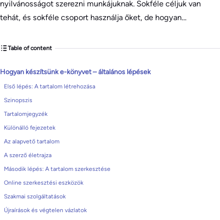
nyilvánosságot szerezni munkájuknak. Sokféle céljuk van
tehát, és sokféle csoport használja őket, de hogyan…
Table of content
Hogyan készítsünk e-könyvet – általános lépések
Első lépés: A tartalom létrehozása
Szinopszis
Tartalomjegyzék
Különálló fejezetek
Az alapvető tartalom
A szerző életrajza
Második lépés: A tartalom szerkesztése
Online szerkesztési eszközök
Szakmai szolgáltatások
Újraírások és végtelen vázlatok