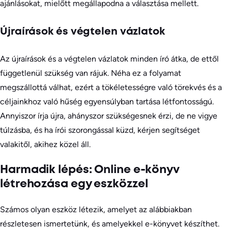
ajánlásokat, mielőtt megállapodna a választása mellett.
Újraírások és végtelen vázlatok
Az újraírások és a végtelen vázlatok minden író átka, de ettől
függetlenül szükség van rájuk. Néha ez a folyamat
megszállottá válhat, ezért a tökéletességre való törekvés és a
céljainkhoz való hűség egyensúlyban tartása létfontosságú.
Annyiszor írja újra, ahányszor szükségesnek érzi, de ne vigye
túlzásba, és ha írói szorongással küzd, kérjen segítséget
valakitől, akihez közel áll.
Harmadik lépés: Online e-könyv
létrehozása egy eszközzel
Számos olyan eszköz létezik, amelyet az alábbiakban
részletesen ismertetünk, és amelyekkel e-könyvet készíthet.