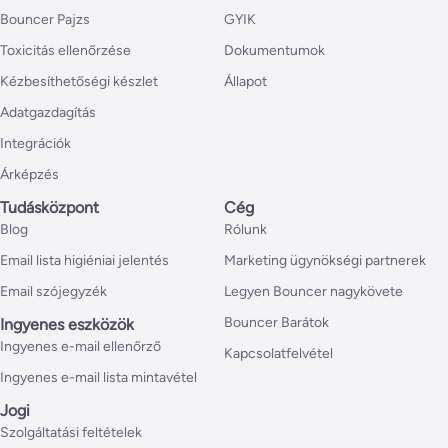
Bouncer Pajzs
GYIK
Toxicitás ellenőrzése
Dokumentumok
Kézbesíthetőségi készlet
Állapot
Adatgazdagítás
Integrációk
Árképzés
Tudásközpont
Cég
Blog
Rólunk
Email lista higiéniai jelentés
Marketing ügynökségi partnerek
Email szójegyzék
Legyen Bouncer nagykövete
Bouncer Barátok
Ingyenes eszközök
Ingyenes e-mail ellenőrző
Kapcsolatfelvétel
Ingyenes e-mail lista mintavétel
Jogi
Szolgáltatási feltételek