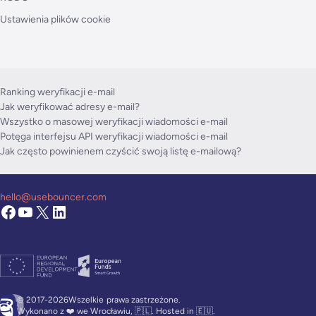
Ustawienia plików cookie
Ranking weryfikacji e-mail
Jak weryfikować adresy e-mail?
Wszystko o masowej weryfikacji wiadomości e-mail
Potęga interfejsu API weryfikacji wiadomości e-mail
Jak często powinienem czyścić swoją listę e-mailową?
hello@usebouncer.com
© 2017-2026Wszelkie
prawa zastrzeżone.
Wykonano z ❤️ we Wrocławiu, 🇵🇱. Hosted in 🇪🇺.